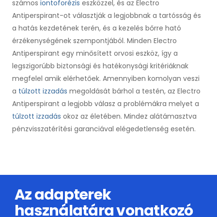
számos
iontoforézis
eszközzel, és az Electro
Antiperspirant-ot választják a legjobbnak a tartósság és
a hatás kezdetének terén, és a kezelés bőrre ható
érzékenységének szempontjából. Minden Electro
Antiperspirant egy minősített orvosi eszköz, így a
legszigorúbb biztonsági és hatékonysági kritériáknak
megfelel amik elérhetőek. Amennyiben komolyan veszi
a
túlzott izzadás
megoldását bárhol a testén, az Electro
Antiperspirant a legjobb válasz a problémákra melyet a
túlzott izzadás
okoz az életében. Mindez alátámasztva
pénzvisszatérítési garanciával elégedetlenség esetén.
Az adapterek
használatára vonatkozó