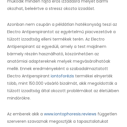
működik minden fajta erős izzadásra melyet bármi
okozhat, beleértve a stressz okozta izzadást.
Azonban nem csupán a példátlan hatékonyság teszi az
Electro Antiperspirantot az egyértelmű piacvezetővé a
túlzott izzadtság elleni termékek terén. Az Electro
Antiperspirant az egyedüli, amely a test majdnem
bármely részén használható, köszönhetően az
anatómiai adaptereknek melyek megvásárolhatóak
mellé. Ennek eredményeként a szabadalmaztatott
Electro Antiperspirant
iontoforézis
termékei elnyerték
több, mint 150.000 vásárló bizalmát, akik megoldották a
túlzott izzadtság által okozott problémákat az életükben
mindörökre.
Az emberek akik a
www.iontophoresis.reviews
független
szerveren szavaznak megosztják a tapasztalatukat