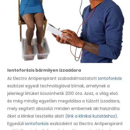
Iontoforézis bármilyen izzadásra
Az Electro Antiperspirant szabadalmaztatott
iontoforézis
eszközei egyedi technológiával bírnak, amelynek a
jelenlegi létüket köszönhetik 2010 óta. Azaz, a világ első
és még mindig egyetlen megoldása a túlzott izzadásra,
mely segített abszolút minden embernek aki használta
őket a klinikai tesztelés alatt (
link a klinikai kutatáshoz
).
Egyedüli
iontoforézis
eszközként az Electro Antiperspirant