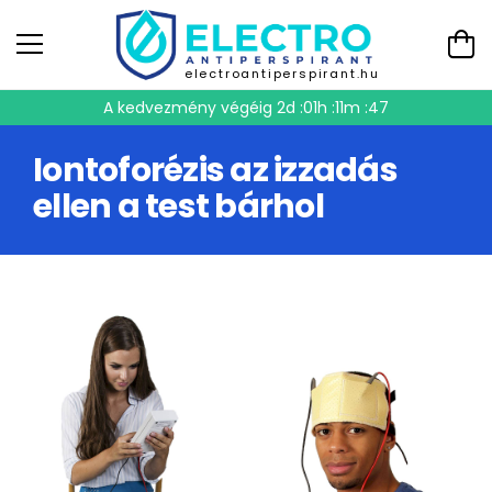
electroantiperspirant.hu
A kedvezmény végéig
2d :01h :11m :47
Iontoforézis az izzadás
ellen a test bárhol