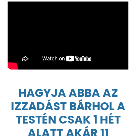
HAGYJA ABBA AZ
IZZADÁST BÁRHOL A
TESTÉN CSAK 1 HÉT
ALATT AKÁR 11