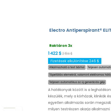
Electro Antiperspirant® ELI
Raktáron 3x
1 422 $
2 184 $
Fizetések elkülönítése 246 $
Alkalmazható a test bárhol
Teljesen automati
Tápellátás elemekről, valamint elektromos háló
Teljesen automatikus az új generációs gép
A hatékonyak között is a leghatékon
készülék, mely a kórházak, klinikák 
egyetlen alkalmazás során megszabad
milyen testrészen akarja alkalmazni