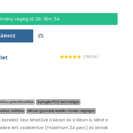
zmény végéig
1d :12h :16m :54
SÁRHOZ
let
(28613x)
tikus polaritásváltás
Gyengéd PULS technológia
atikus indítása
Kétszer gyorsabb kezelés minden végtagra
 kezelést tesz lehetővé a kézen és a lábon is. Mind a
felére lett csökkentve (maximum 24 perc) és annak