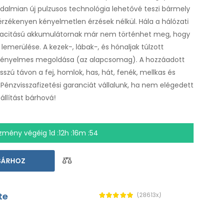
dalmian új pulzusos technológia lehetővé teszi bármely
érzékenyen kényelmetlen érzések nélkül. Hála a hálózati
pacitású akkumulátornak már nem történhet meg, hogy
emerülése. A kezek-, lábak-, és hónaljak túlzott
 kényelmes megoldása (az alapcsomag). A hozzáadott
szú távon a fej, homlok, has, hát, fenék, mellkas és
. Pénzvisszafizetési garanciát vállalunk, ha nem elégedett
állítást bárhová!
zmény végéig
1d :12h :16m :54
SÁRHOZ
te
(28613x)