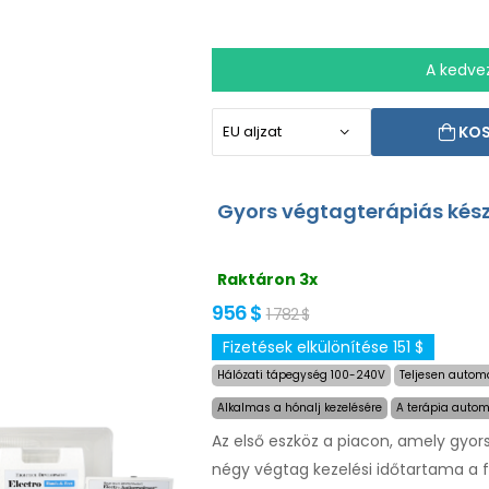
A kedve
KO
Gyors végtagterápiás kész
Raktáron 3x
956 $
1 782 $
Fizetések elkülönítése 151 $
Hálózati tápegység 100-240V
Teljesen automa
Alkalmas a hónalj kezelésére
A terápia autom
Az első eszköz a piacon, amely gyors
négy végtag kezelési időtartama a 