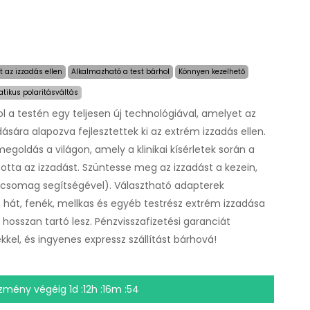
 az izzadás ellen
Alkalmazható a test bárhol
Könnyen kezelhető
tikus polaritásváltás
l a testén egy teljesen új technológiával, amelyet az
sára alapozva fejlesztettek ki az extrém izzadás ellen.
egoldás a világon, amely a klinikai kísérletek során a
otta az izzadást. Szüntesse meg az izzadást a kezein,
apcsomag segítségével). Választható adapterek
t, hát, fenék, mellkas és egyéb testrész extrém izzadása
 hosszan tartó lesz. Pénzvisszafizetési garanciát
kel, és ingyenes expressz szállítást bárhová!
zmény végéig
1d :12h :16m :54