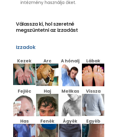
intézmény használja őket.
Válassza ki, hol szeretné
megszüntetni az izzadást
Izzadok
Kezek
Arc
A hónalj
Lábak
Fejléc
Haj
Mellkas
Vissza
Has
Fenék
Ágyék
Egyéb