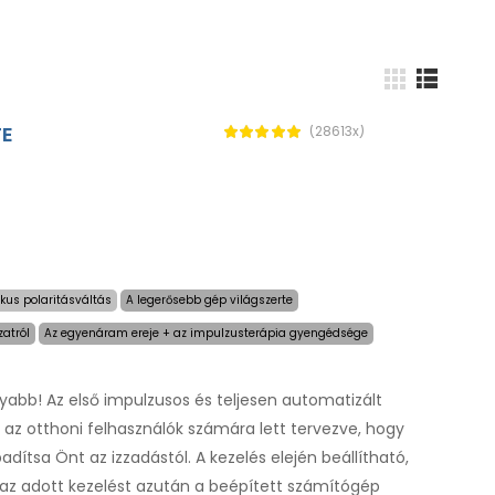
TE
(28613x)
kus polaritásváltás
A legerősebb gép világszerte
zatról
Az egyenáram ereje + az impulzusterápia gyengédsége
yabb! Az első impulzusos és teljesen automatizált
és az otthoni felhasználók számára lett tervezve, hogy
ítsa Önt az izzadástól. A kezelés elején beállítható,
 az adott kezelést azután a beépített számítógép