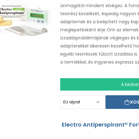
önmagától mindent elvégez. A forra
testrész kezelését, éspedig nagyon 
adapternek és a beépített nagy ka
meglepetésként érje Önt az elemek l
izzadásproblémájának végleges és
adapterekkel sikeresen kezelhető hos
egyéb testrészek túlzott izzadása is
a termékkel, és ingyenes expressz sz
A kedve
KO
Electro Antiperspirant® For