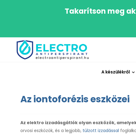
Takarítson meg ak
electroantiperspirant.hu
A készülékről
Az iontoforézis eszközei
Az elektro izzadásgátlók olyan eszközök, amelye
orvosi eszközök, és a legjobb,
túlzott izzadással
foglalk