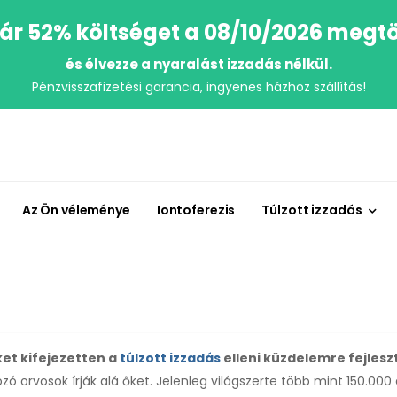
ár 52% költséget a 08/10/2026 megtö
és élvezze a nyaralást izzadás nélkül.
Pénzvisszafizetési garancia, ingyenes házhoz szállítás!
Az Ön véleménye
Iontoferezis
Túlzott izzadás
ket kifejezetten a
túlzott izzadás
elleni küzdelemre fejlesz
ozó orvosok írják alá őket. Jelenleg világszerte több mint 150.0