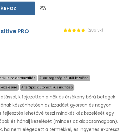
SÁRHOZ
nsitive PRO
(28613x)
tikus polaritásváltás
A kéz segítség nélküli kezelése
 kezelésére
A terápia automatikus indítása
 hatással, kifejezetten a nők és érzékeny bőrű betegek
giának köszönhetően az izzadást gyorsan és nagyon
is fejlesztés lehetővé teszi mindkét kéz kezelését egy
 lábak és hónalj kezelését (mindez az alapcsomagban).
unk, ha nem elégedett a termékkel, és ingyenes expressz