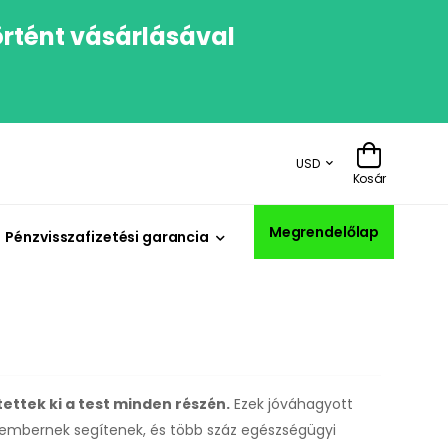
rtént vásárlásával
USD
Kosár
Megrendelőlap
Pénzvisszafizetési garancia
tettek ki a test minden részén.
Ezek jóváhagyott
00 embernek segítenek, és több száz egészségügyi