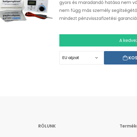
gyors és maradandó hatása nem vál
nem függ más személy segítségétől.
mindezt pénzvisszafizetési garanciáv
A kedve
KO
RÓLUNK
Termék