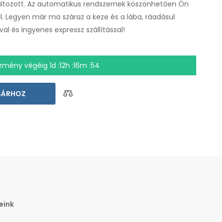
tozott. Az automatikus rendszernek köszönhetően Ön
 Legyen már ma száraz a keze és a lába, ráadásul
al és ingyenes expressz szállítással!
zmény végéig
1d :12h :16m :54
SÁRHOZ
eink