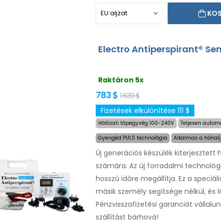
KO
Electro Antiperspirant® Se
Raktáron 5x
783 $
1 639 $
Fizetések elkülönítése 111 $
Hálózati tápegység 100-240V
Teljesen automa
Gyengéd PULS technológia
Alkalmas a hónalj
Új generációs készülék kiterjesztett
számára. Az új forradalmi technoló
hosszú időre megállítja. Ez a speciál
másik személy segítsége nélkül, és
Pénzvisszafizetési garanciát vállal
szállítást bárhová!