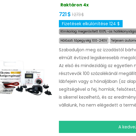
Raktáron 4x
721 $
1 273 $
Fizetések elkülönítése 124 $
Klinikailag megerősített 100% -os hatékonyságot
Hálózati tápegység 100-240V
Teljesen automa
Szabaduljon meg az izzadástól bárho
elmúlt évtized legsikeresebb megoldá
Az első és mindezidáig az egyetlen m
résztvevők 100 százalékánál megállít
lábfejein vagy a hónaljában (az al
segítségével a fej, homlok, felsőtes
is sikerrel kezelhető, és az eredmény
vállalunk, ha nem elégedett a termék
A kedve