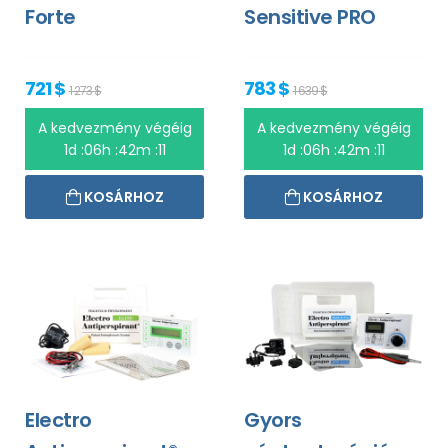
Forte
Sensitive PRO
721 $
783 $
1 273 $
1 639 $
A kedvezmény végéig
A kedvezmény végéig
1d :06h :42m :10
1d :06h :42m :10
KOSÁRHOZ
KOSÁRHOZ
Electro
Gyors