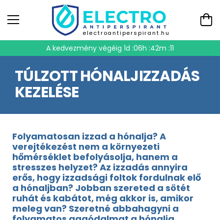
electroantiperspirant.hu
A kedvezmény végéig
1d :06h :42m :10
TÚLZOTT HÓNALJIZZADÁS
KEZELÉSE
Folyamatosan izzad a hónalja? A
verejtékezést nem a környezeti
hőmérséklet befolyásolja, hanem a
stresszes helyzet? Az izzadás annyira
erős, hogy izzadsági foltok fordulnak elő
a hónaljban? Jobban szereted a sötét
ruhát és kabátot, még akkor is, amikor
meleg van? Szeretné abbahagyni a
folyamatos aggódalmat a hónalja