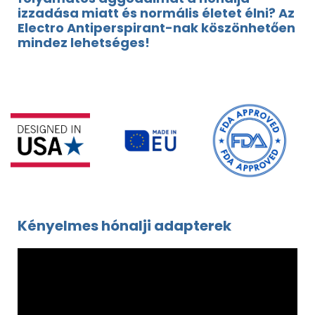
izzadása miatt és normális életet élni? Az
Electro Antiperspirant-nak köszönhetően
mindez lehetséges!
Kényelmes hónalji adapterek