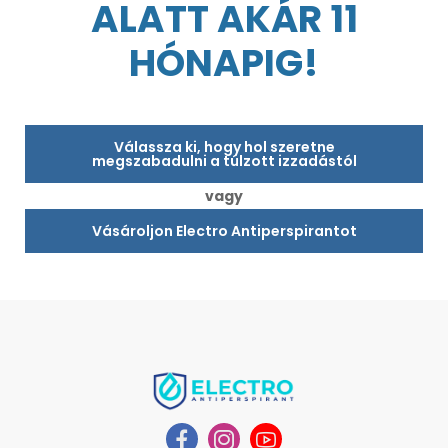
ALATT AKÁR 11
HÓNAPIG!
Válassza ki, hogy hol szeretne
megszabadulni a túlzott izzadástól
vagy
Vásároljon Electro Antiperspirantot