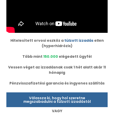
Hitelesített orvosi eszköz a
túlzott izzadás
ellen
(hyperhidrózis)
Több mint
150.000
elégedett ügyfél
Vessen véget az izzadásnak csak 1 hét alatt akár 11
hónapig
Pénzvisszafizetési garancia és ingyenes szállítás
Válassza ki, hogy hol szeretne
megszabadulni a túlzott izzadástól
VAGY