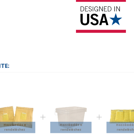
ITE:
Hozzáadás a
Hozzáadás a
Hozzáadá
rendeléshez
rendeléshez
rendelésh