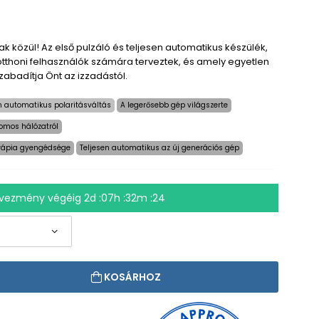
 közül! Az első pulzáló és teljesen automatikus készülék,
otthoni felhasználók számára terveztek, és amely egyetlen
abadítja Önt az izzadástól.
n automatikus polaritásváltás
A legerősebb gép világszerte
romos hálózatról
erápia gyengédsége
Teljesen automatikus az új generációs gép
dvezmény végéig
2d :07h :32m :23
KOSÁRHOZ