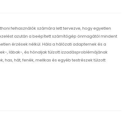
tthoni felhasználók számára lett tervezve, hogy egyetlen
 kezelést azután a beépített számítógép önmagától mindent
tlen érzések nélkül. Hála a hálózati adapternek és a
k-, lábak-, és hónaljak túlzott izzadásproblémájának
as, hát, fenék, mellkas és egyéb testrészek túlzott