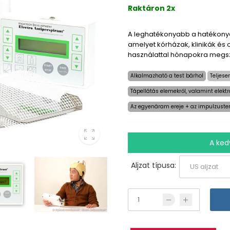
Raktáron 2x
A leghatékonyabb a hatékonyak
amelyet kórházak, klinikák és 
használattal hónapokra megsz
Alkalmazható a test bárhol
Teljese
Tápellátás elemekről, valamint elekt
Az egyenáram ereje + az impulzust
A ke
Aljzat típusa: