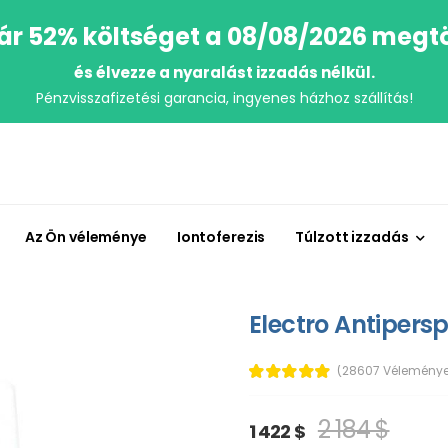
r 52% költséget a 08/08/2026 megt
és élvezze a nyaralást izzadás nélkül.
Pénzvisszafizetési garancia, ingyenes házhoz szállítás!
Az Ön véleménye
Iontoferezis
Túlzott izzadás
Electro Antipersp
(28607 Véleménye
2 184 $
1 422 $