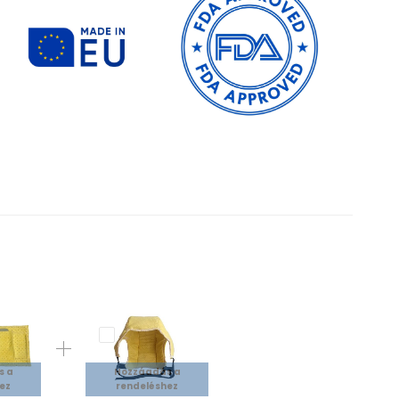
s a
Hozzáadás a
ez
rendeléshez