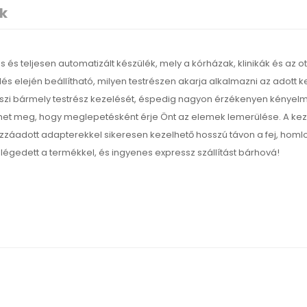
k
 és teljesen automatizált készülék, mely a kórházak, klinikák és az o
és elején beállítható, milyen testrészen akarja alkalmazni az adott
eszi bármely testrész kezelését, éspedig nagyon érzékenyen kényelme
et meg, hogy meglepetésként érje Önt az elemek lemerülése. A keze
dott adapterekkel sikeresen kezelhető hosszú távon a fej, homlok, h
elégedett a termékkel, és ingyenes expressz szállítást bárhová!