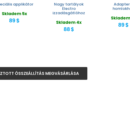
eciális applikátor
Nagy tartályok
Adapter
Electro
homlokh
izzadásgátlóhoz
Skladem 5x
Skladem
89 $
Skladem 4x
89 $
88 $
ZTOTT ÖSSZEÁLLÍTÁS MEGVÁSÁRLÁSA