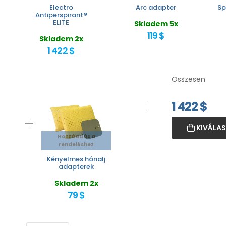
Electro
Arc adapter
Sp
Antiperspirant®
ELITE
Skladem 5x
119 $
Skladem 2x
1 422 $
Összesen
1 422
$
KIVÁLAS
Hozzáadás a
rendeléshez
Kényelmes hónalj
adapterek
Skladem 2x
79 $