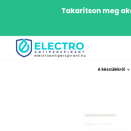
Takarítson meg aká
electroantiperspirant.hu
A készülékről