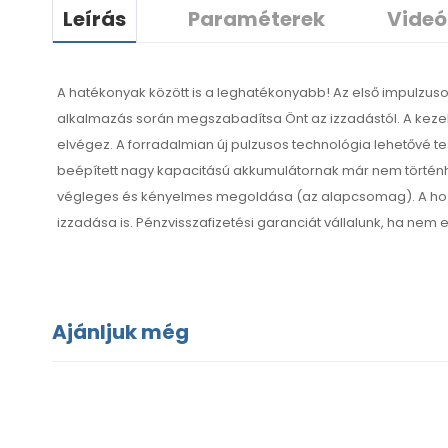
Leírás
Paraméterek
Videó
A hatékonyak között is a leghatékonyabb! Az első impulzusos
alkalmazás során megszabadítsa Önt az izzadástól. A kezel
elvégez. A forradalmian új pulzusos technológia lehetővé t
beépített nagy kapacitású akkumulátornak már nem történh
végleges és kényelmes megoldása (az alapcsomag). A hozzáa
izzadása is. Pénzvisszafizetési garanciát vállalunk, ha nem 
Ajánljuk még