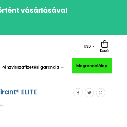
örtént vásárlásával
USD
Kosár
Megrendelőlap
Pénzvisszafizetési garancia
irant® ELITE
k)