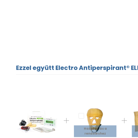
Ezzel együtt Electro Antiperspirant® EL
Hozzáadás a
rendeléshez