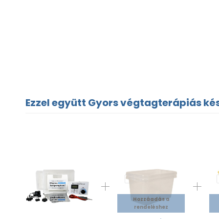
Ezzel együtt Gyors végtagterápiás kés
Hozzáadás a
rendeléshez