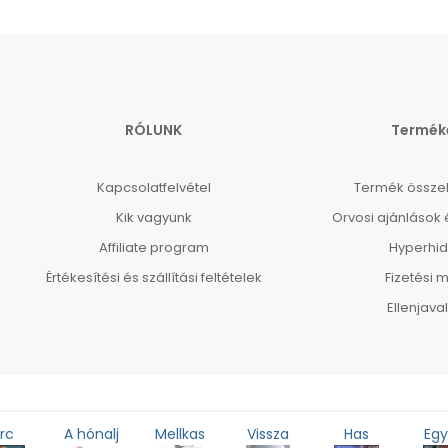
RÓLUNK
Termék
Kapcsolatfelvétel
Termék össze
Kik vagyunk
Orvosi ajánlások 
Affiliate program
Hyperhid
Értékesítési és szállítási feltételek
Fizetési 
Ellenjava
rc
A hónalj
Mellkas
Vissza
Has
Eg