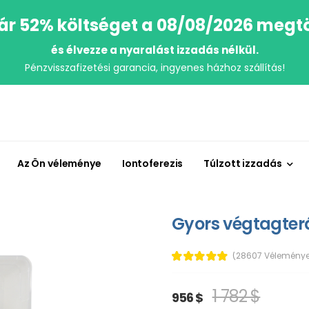
r 52% költséget a 08/08/2026 megt
és élvezze a nyaralást izzadás nélkül.
Pénzvisszafizetési garancia, ingyenes házhoz szállítás!
Az Ön véleménye
Iontoferezis
Túlzott izzadás
Gyors végtagterá
(28607 Véleménye
1 782 $
956 $