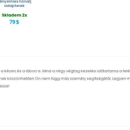
ényelmes hónalj
adapterek
Skladem 2x
79 $
é a kézen és a lábon is. Mind a négy végtag kezelési időtartama a fe
nek köszönhetően Ön nem függ más személy segítségétől. Legyen má
ással!