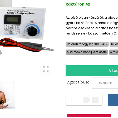
Raktáron 4x
Az első olyan készülék a piaco
gyors kezelését. A mind a né
percre csökkent, a hatás hos
rendszernek köszönhetően Ön
Hálózati tápegység 100-240V
Telj
Alkalmas a hónalj kezelésére
A ter
A ke
Aljzat típusa: