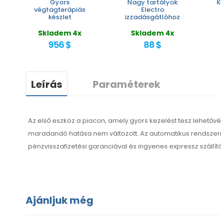
Gyors
Nagy tartályok
K
végtagterápiás
Electro
készlet
izzadásgátlóhoz
Skladem 4x
Skladem 4x
956 $
88 $
Leírás
Paraméterek
Az első eszköz a piacon, amely gyors kezelést tesz lehetőv
maradandó hatása nem változott. Az automatikus rendszer
pénzvisszafizetési garanciával és ingyenes expressz szállít
Ajánljuk még