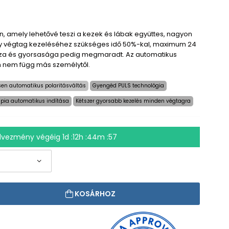
n, amely lehetővé teszi a kezek és lábak együttes, nagyon
gy végtag kezeléséhez szükséges idő 50%-kal, maximum 24
sza és gyorsasága pedig megmaradt. Az automatikus
 nem függ más személytől.
esen automatikus polaritásváltás
Gyengéd PULS technológia
ápia automatikus indítása
Kétszer gyorsabb kezelés minden végtagra
dvezmény végéig
1d :12h :44m :57
KOSÁRHOZ