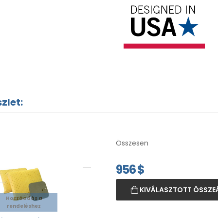
zlet:
Összesen
956
$
KIVÁLASZTOTT ÖSSZE
Hozzáadás a
rendeléshez