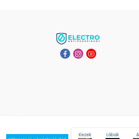
Kezek
Lábak
A