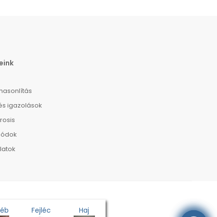
eink
hasonlítás
és igazolások
rosis
módok
llatok
yéb
Fejléc
Haj