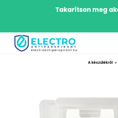
Takarítson meg aká
electroantiperspirant.hu
A készülékről