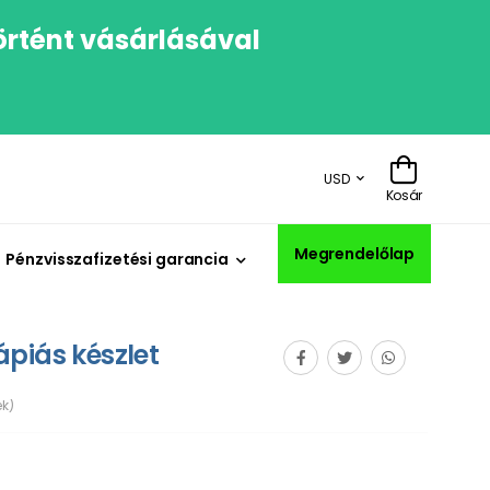
örtént vásárlásával
USD
Kosár
Megrendelőlap
Pénzvisszafizetési garancia
piás készlet
k)