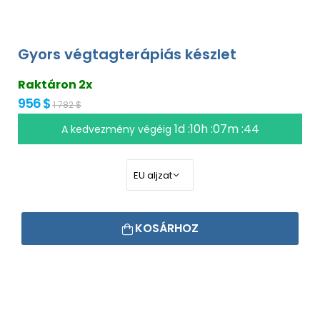
Gyors végtagterápiás készlet
Raktáron 2x
956 $
1 782 $
1d :10h :07m :43
A kedvezmény végéig
KOSÁRHOZ