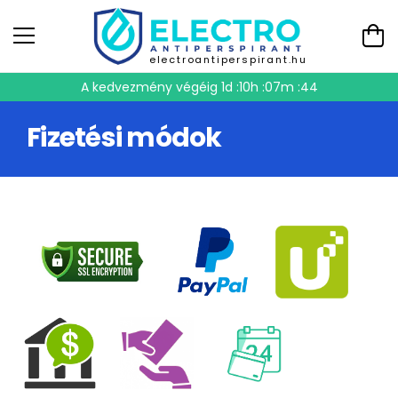
electroantiperspirant.hu
A kedvezmény végéig
1d :10h :07m :43
Fizetési módok