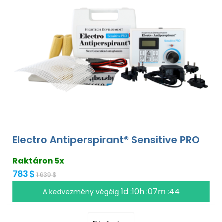
Electro Antiperspirant® Sensitive PRO
Raktáron 5x
783 $
1 639 $
1d :10h :07m :43
A kedvezmény végéig