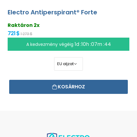
Electro Antiperspirant® Forte
Raktáron 2x
721 $
1 273 $
1d :10h :07m :43
A kedvezmény végéig
KOSÁRHOZ