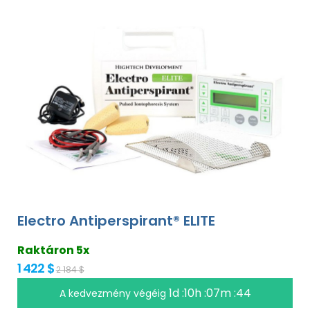
Electro Antiperspirant® ELITE
Raktáron 5x
1 422 $
2 184 $
1d :10h :07m :43
A kedvezmény végéig