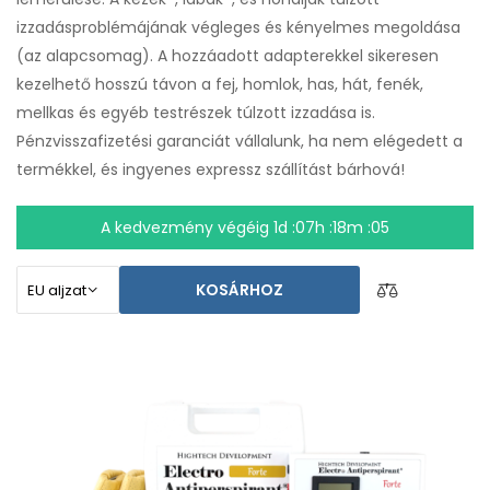
izzadásproblémájának végleges és kényelmes megoldása
(az alapcsomag). A hozzáadott adapterekkel sikeresen
kezelhető hosszú távon a fej, homlok, has, hát, fenék,
mellkas és egyéb testrészek túlzott izzadása is.
Pénzvisszafizetési garanciát vállalunk, ha nem elégedett a
termékkel, és ingyenes expressz szállítást bárhová!
A kedvezmény végéig
1d :07h :18m :04
KOSÁRHOZ