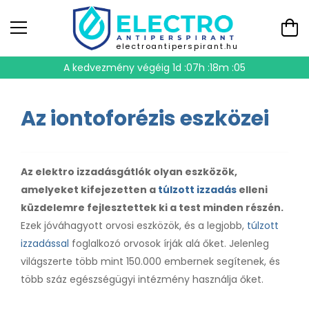
electroantiperspirant.hu
A kedvezmény végéig
1d :07h :18m :04
Az iontoforézis eszközei
Az elektro izzadásgátlók olyan eszközök,
amelyeket kifejezetten a
túlzott izzadás
elleni
küzdelemre fejlesztettek ki a test minden részén.
Ezek jóváhagyott orvosi eszközök, és a legjobb,
túlzott
izzadással
foglalkozó orvosok írják alá őket. Jelenleg
világszerte több mint 150.000 embernek segítenek, és
több száz egészségügyi intézmény használja őket.