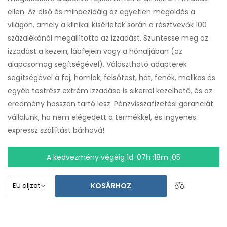
ellen. Az első és mindezidáig az egyetlen megoldás a
világon, amely a klinikai kísérletek során a résztvevők 100
százalékánál megállította az izzadást. Szüntesse meg az
izzadást a kezein, lábfejein vagy a hónaljában (az
alapcsomag segítségével). Választható adapterek
segítségével a fej, homlok, felsőtest, hát, fenék, mellkas és
egyéb testrész extrém izzadása is sikerrel kezelhető, és az
eredmény hosszan tartó lesz. Pénzvisszafizetési garanciát
vállalunk, ha nem elégedett a termékkel, és ingyenes
expressz szállítást bárhová!
A kedvezmény végéig
1d :07h :18m :04
KOSÁRHOZ