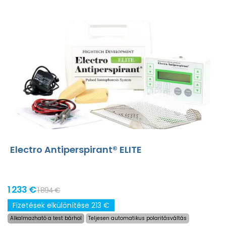
Electro Antiperspirant® ELITE
1 233 €
1 894 €
Fizetések elkülönítése 213 €
Alkalmazható a test bárhol
Teljesen automatikus polaritásváltás