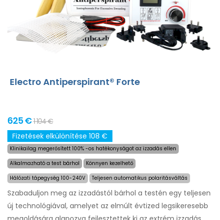
Electro Antiperspirant® Forte
625 €
1 104 €
Fizetések elkülönítése 108 €
Klinikailag megerősített 100% -os hatékonyságot az izzadás ellen
Alkalmazható a test bárhol
Könnyen kezelhető
Hálózati tápegység 100-240V
Teljesen automatikus polaritásváltás
Szabaduljon meg az izzadástól bárhol a testén egy teljesen
új technológiával, amelyet az elmúlt évtized legsikeresebb
megoldására alapozva fejlesztettek ki az extrém izzadás