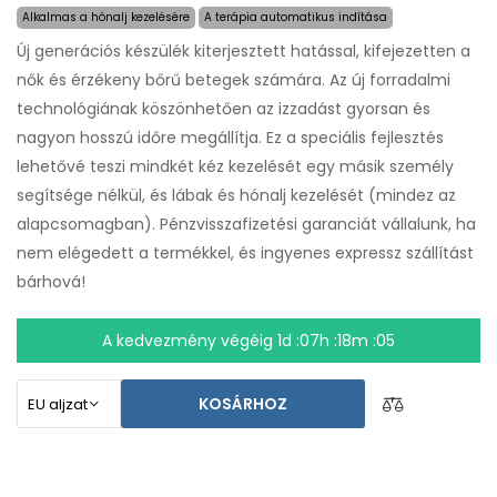
Alkalmas a hónalj kezelésére
A terápia automatikus indítása
Új generációs készülék kiterjesztett hatással, kifejezetten a
nők és érzékeny bőrű betegek számára. Az új forradalmi
technológiának köszönhetően az izzadást gyorsan és
nagyon hosszú időre megállítja. Ez a speciális fejlesztés
lehetővé teszi mindkét kéz kezelését egy másik személy
segítsége nélkül, és lábak és hónalj kezelését (mindez az
alapcsomagban). Pénzvisszafizetési garanciát vállalunk, ha
nem elégedett a termékkel, és ingyenes expressz szállítást
bárhová!
A kedvezmény végéig
1d :07h :18m :04
KOSÁRHOZ