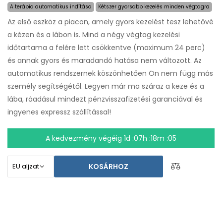
A terápia automatikus indítása
Kétszer gyorsabb kezelés minden végtagra
Az első eszköz a piacon, amely gyors kezelést tesz lehetővé
a kézen és a lábon is. Mind a négy végtag kezelési
időtartama a felére lett csökkentve (maximum 24 perc)
és annak gyors és maradandó hatása nem változott. Az
automatikus rendszernek köszönhetően Ön nem függ más
személy segítségétől. Legyen már ma száraz a keze és a
lába, ráadásul mindezt pénzvisszafizetési garanciával és
ingyenes expressz szállítással!
A kedvezmény végéig
1d :07h :18m :04
KOSÁRHOZ