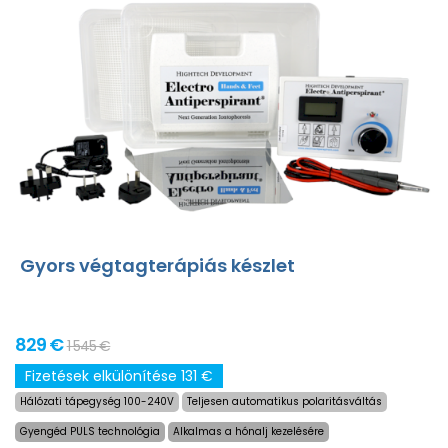
Gyors végtagterápiás készlet
829 €
1 545 €
Fizetések elkülönítése 131 €
Hálózati tápegység 100-240V
Teljesen automatikus polaritásváltás
Gyengéd PULS technológia
Alkalmas a hónalj kezelésére