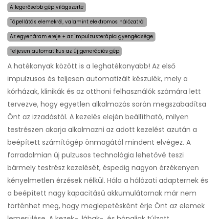
A legerősebb gép világszerte
Tápellátás elemekről, valamint elektromos hálózatról
Az egyenáram ereje + az impulzusterápia gyengédsége
Teljesen automatikus az új generációs gép
A hatékonyak között is a leghatékonyabb! Az első
impulzusos és teljesen automatizált készülék, mely a
kórházak, klinikák és az otthoni felhasználók számára lett
tervezve, hogy egyetlen alkalmazás során megszabadítsa
Önt az izzadástól. A kezelés elején beállítható, milyen
testrészen akarja alkalmazni az adott kezelést azután a
beépített számítógép önmagától mindent elvégez. A
forradalmian új pulzusos technológia lehetővé teszi
bármely testrész kezelését, éspedig nagyon érzékenyen
kényelmetlen érzések nélkül. Hála a hálózati adapternek és
a beépített nagy kapacitású akkumulátornak már nem
történhet meg, hogy meglepetésként érje Önt az elemek
lemerülése. A kezek-, lábak-, és hónaljak túlzott