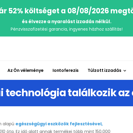
r 52% költséget a 08/08/2026 megt
és élvezze a nyaralást izzadás nélkül.
Pénzvisszafizetési garancia, ingyenes házhoz szállítás!
Az Ön véleménye
Iontoferezis
Túlzott izzadás
i technológia találkozik az
m alapú
egészségügyi eszközök fejlesztésével,
10 óta. Ez idő alatt annak termékei több mint 150.000