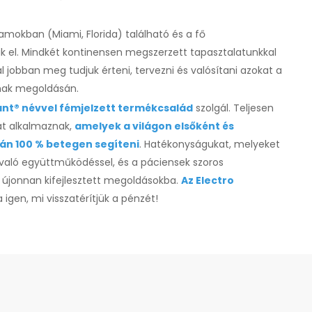
lamokban (Miami, Florida) található és a fő
k el. Mindkét kontinensen megszerzett tapasztalatunkkal
jobban meg tudjuk érteni, tervezni és valósítani azokat a
nak megoldásán.
ant® névvel fémjelzett termékcsalád
szolgál. Teljesen
át alkalmaznak,
amelyek a világon elsőként és
rán 100 % betegen segíten
i
. Hatékonyságukat, melyeket
való együttműködéssel, és a páciensek szoros
az újonnan kifejlesztett megoldásokba.
Az Electro
 igen, mi visszatérítjük a pénzét!