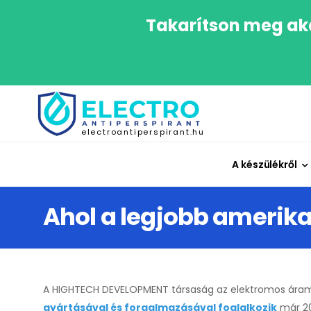
Takarítson meg aká
electroantiperspirant.hu
A készülékről
Ahol a legjobb amerika
A HIGHTECH DEVELOPMENT társaság az elektromos ára
gyártásával és forgalmazásával foglalkozik
már 20