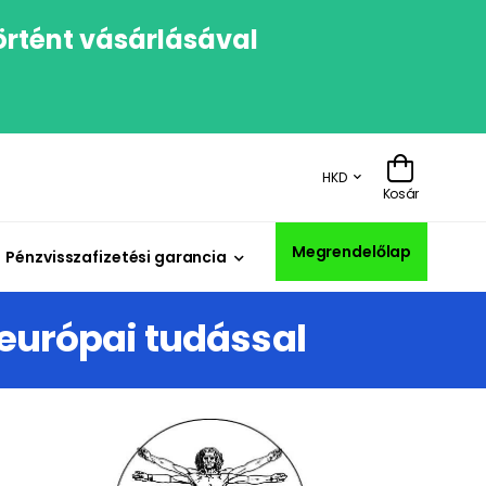
örtént vásárlásával
HKD
Kosár
Megrendelőlap
Pénzvisszafizetési garancia
 európai tudással