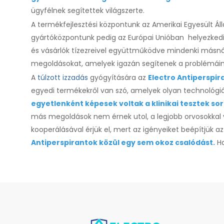
ügyfélnek segítettek világszerte.
A termékfejlesztési központunk az Amerikai Egyesült Ál
gyártóközpontunk pedig az Európai Unióban helyezkedi
és vásárlók tízezreivel együttműködve mindenki másnál 
megoldásokat, amelyek igazán segítenek a problémái
A
túlzott izzadás
gyógyítására az
Electro Antiperspir
egyedi termékekről van szó, amelyek olyan technológi
egyetlenként képesek voltak a klinikai tesztek so
más megoldások nem érnek utol, a legjobb orvosokkal 
kooperálásával érjük el, mert az igényeiket beépítjük 
Antiperspirantok közül egy sem okoz csalódást.
Ha