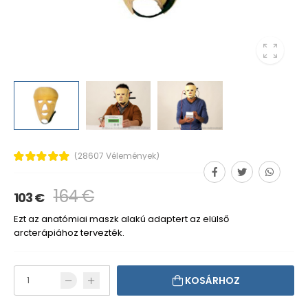
(28607 Vélemények)
164 €
103 €
Ezt az anatómiai maszk alakú adaptert az elülső
arcterápiához tervezték.
KOSÁRHOZ