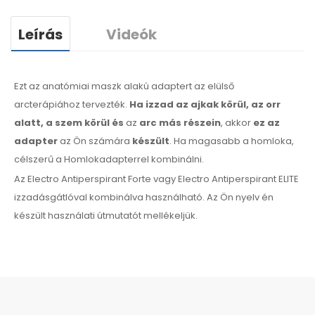
Leírás
Videók
Ezt az anatómiai maszk alakú adaptert az elülső
arcterápiához tervezték.
Ha izzad az ajkak
körül
, az orr
alatt, a szem körül
és
az
arc
más
részein
, akkor
ez az
adapter
az Ön számára
készült
.
Ha
magasabb
a
homloka,
célszerű a
Homlokadapterrel
kombinálni.
Az Electro Antiperspirant Forte vagy Electro Antiperspirant ELITE
izzadásgátlóval kombinálva használható. Az
Ön nyelv
én
készült
használati
útmutatót mellékeljük.