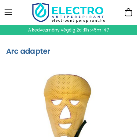
electroantiperspirant.hu
A kedvezmény végéig
2d :11h :45m :46
Arc adapter