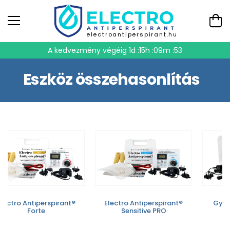
electroantiperspirant.hu
A kedvezmény végéig
1d :15h :09m :53
Eszköz összehasonlítás
Electro Antiperspirant®
Electro Antiperspirant®
Gyor
Forte
Sensitive PRO