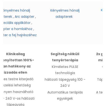
Kén
Kényelmes hónalj
Kényelmes hónalj
apterek
,
Arc adapter
,
adapterek
Speciális applikátor
,
dapter a homlokhoz
,
pter a fej hajrészéhez
Klinikailag
Segítség nélküli
2x gy
izonyítottan 100%-
tenyérterápia
min
ban hatékony az
Kíméletes PULSE
Gy
izzadás ellen
technológia
eljes testre kiterjed
ő
hálózati tápegység 100 -
Tápel
kezelési lehetőség
240 V
önnyen használható
Automatikus terápiás
A ter
0 - 240 V-os hálózati
egységek
tápegység