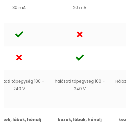
30 mA
20 mA
lózati tápegység 100 -
hálózati tápegység 100 -
Hálózat
240 V
240 V
ezek, lábak, hónalj
kezek, lábak, hónalj
kezek