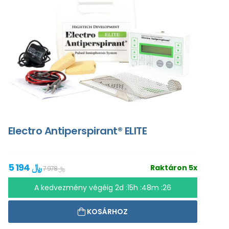
Electro Antiperspirant® ELITE
5 194 ﷼
Raktáron 5x
7 978 ﷼
A kedvezmény végéig
2d :15h :48m :25
KOSÁRHOZ