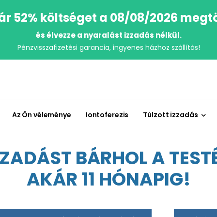
r 52% költséget a 08/08/2026 megt
és élvezze a nyaralást izzadás nélkül.
Pénzvisszafizetési garancia, ingyenes házhoz szállítás!
Az Ön véleménye
Iontoferezis
Túlzott izzadás
ZADÁST BÁRHOL A TESTÉ
AKÁR 11 HÓNAPIG!