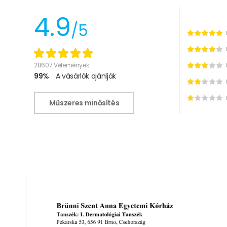
4.9
/5
28607 Vélemények
99%
A vásárlók ajánlják
Műszeres minősítés