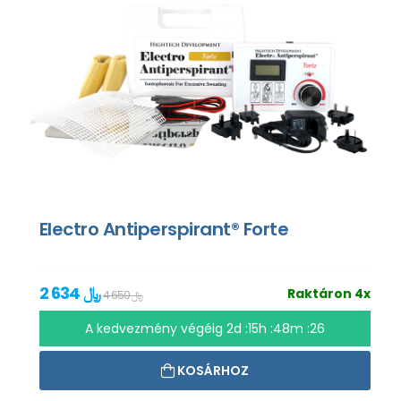
Electro Antiperspirant® Forte
2 634 ﷼
Raktáron 4x
4 650 ﷼
A kedvezmény végéig
2d :15h :48m :25
KOSÁRHOZ