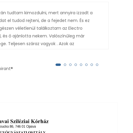
n tudtam kimozdulni, mert annyira izzadt a
A dé
at el tudod rejteni, de a fejedet nem. És ez
máso
gészen véletlenül találkoztam az Electro
terá
l, és ő ajánlotta nekem. Valószínűleg már
vége. Teljesen száraz vagyok . Azok az
 korábban végigfolytak az arcomon, mind
.
pirant®