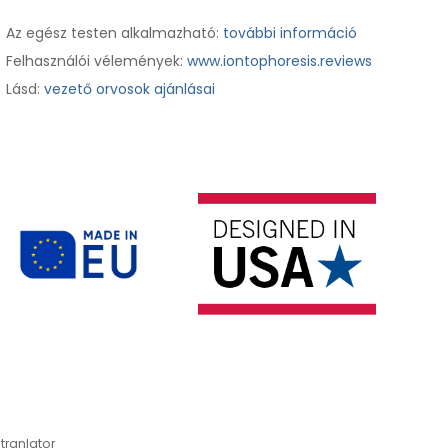
Az egész testen alkalmazható:
további információ
Felhasználói vélemények:
www.iontophoresis.reviews
Lásd:
vezető orvosok ajánlásai
tranlator
*automati