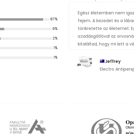
Egész életemben nem igazá
87%
fejem. A kezedet és a lábad
tönkretette az életemet. E
9%
izzadásgátlóval az orvosná
2%
kitaláltad, hogy mi lett a 
1%
izzadságpatakok, amelyek
1%
eltűntek. Köszönöm szépen
Jeffrey
Electro Antipers