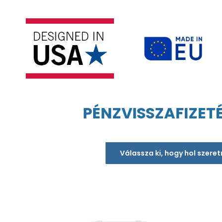
PÉNZVISSZAFIZET
Válassza ki, hogy hol szere