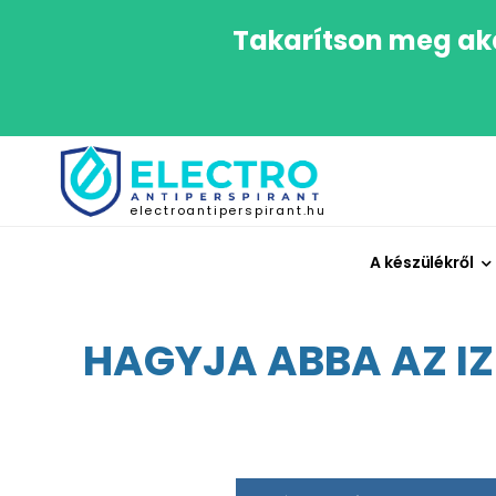
Takarítson meg aká
electroantiperspirant.hu
A készülékről
HAGYJA ABBA AZ IZ