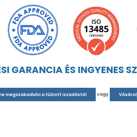
ÉSI GARANCIA ÉS INGYENES S
vagy
tne megszabadulni a túlzott izzadástól
Vásárol