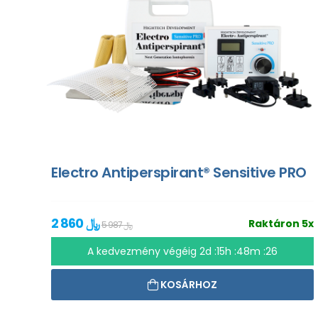
Electro Antiperspirant® Sensitive PRO
2 860 ﷼
Raktáron 5x
5 987 ﷼
A kedvezmény végéig
2d :15h :48m :25
KOSÁRHOZ