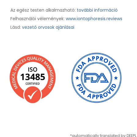
Az egész testen alkalmazható:
további információ
Felhasználói vélemények:
www.iontophoresis.reviews
Lásd:
vezető orvosok ajánlásai
*automatically translated by DEEPL 