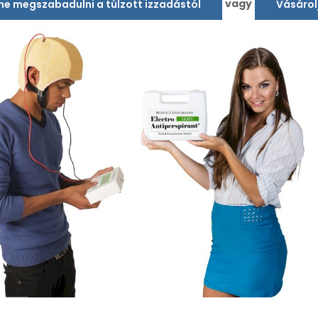
vagy
tne megszabadulni a túlzott izzadástól
Vásárol