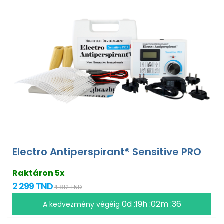
Electro Antiperspirant® Sensitive PRO
Raktáron 5x
2 299 TND
4 812 TND
0d :19h :02m :35
A kedvezmény végéig