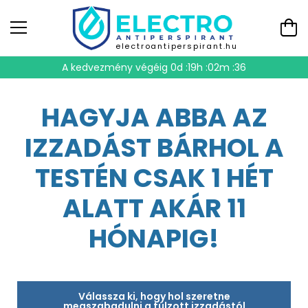
electroantiperspirant.hu
A kedvezmény végéig
0d :19h :02m :35
HAGYJA ABBA AZ
IZZADÁST BÁRHOL A
TESTÉN CSAK 1 HÉT
ALATT AKÁR 11
HÓNAPIG!
Válassza ki, hogy hol szeretne
megszabadulni a túlzott izzadástól