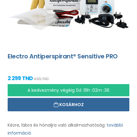
Electro Antiperspirant® Sensitive PRO
2 299 TND
4 812 TND
A kedvezmény végéig
0d :19h :02m :35
KOSÁRHOZ
Kézre, lábra és hónaljra való alkalmazhatóság:
további
információ