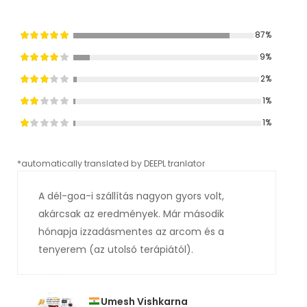
87%
9%
2%
1%
1%
*automatically translated by DEEPL tranlator
*aut
A dél-goa-i szállítás nagyon gyors volt,
akárcsak az eredmények. Már második
hónapja izzadásmentes az arcom és a
tenyerem (az utolsó terápiától).
Umesh Vishkarna