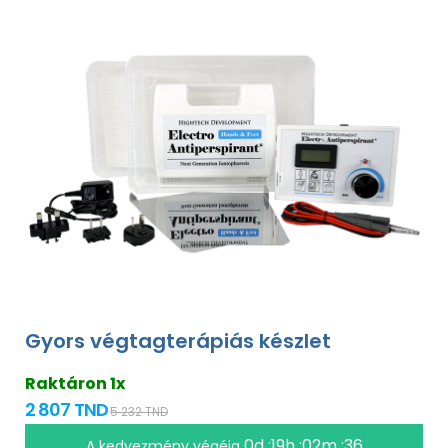
Gyors végtagterápiás készlet
Raktáron 1x
2 807 TND
5 232 TND
0d :19h :02m :35
A kedvezmény végéig