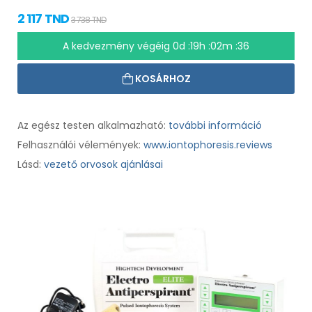
2 117 TND
3 738 TND
A kedvezmény végéig
0d :19h :02m :35
KOSÁRHOZ
Az egész testen alkalmazható:
további információ
Felhasználói vélemények:
www.iontophoresis.reviews
Lásd:
vezető orvosok ajánlásai