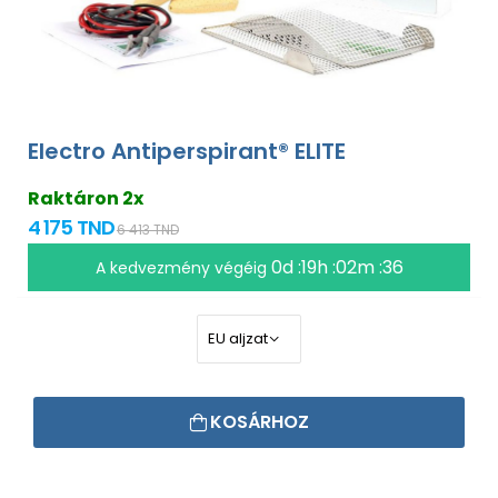
Electro Antiperspirant® ELITE
Raktáron 2x
4 175 TND
6 413 TND
0d :19h :02m :35
A kedvezmény végéig
KOSÁRHOZ