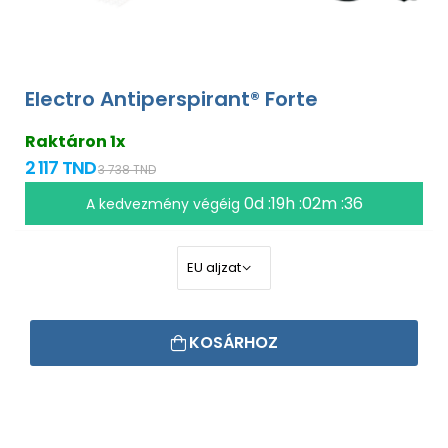
Electro Antiperspirant® Forte
Raktáron 1x
2 117 TND
3 738 TND
0d :19h :02m :35
A kedvezmény végéig
KOSÁRHOZ