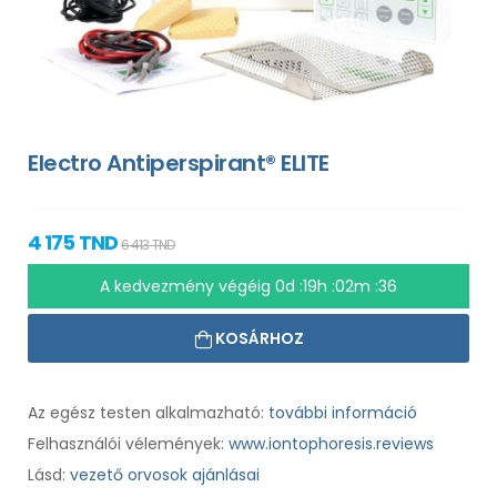
Electro Antiperspirant® ELITE
4 175 TND
6 413 TND
A kedvezmény végéig
0d :19h :02m :35
KOSÁRHOZ
Az egész testen alkalmazható:
további információ
Felhasználói vélemények:
www.iontophoresis.reviews
Lásd:
vezető orvosok ajánlásai