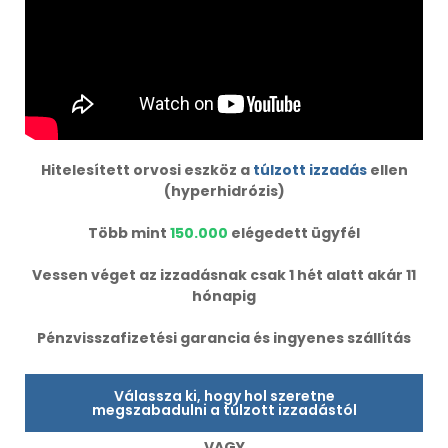
Hitelesített orvosi eszköz a
túlzott izzadás
ellen
(hyperhidrózis)
Több mint
150.000
elégedett ügyfél
Vessen véget az izzadásnak csak 1 hét alatt akár 11
hónapig
Pénzvisszafizetési garancia és ingyenes szállítás
Válassza ki, hogy hol szeretne
megszabadulni a túlzott izzadástól
VAGY