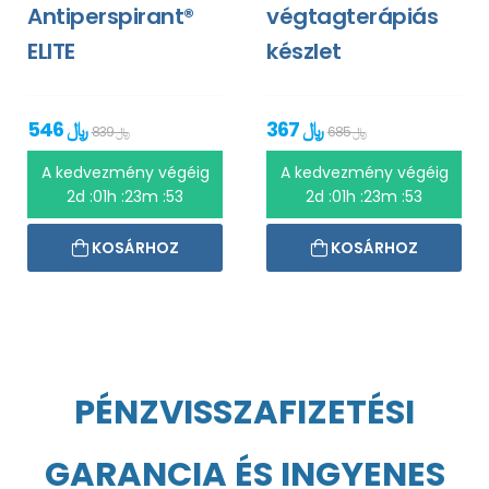
Antiperspirant®
végtagterápiás
ELITE
készlet
367 ﷼
546 ﷼
685 ﷼
839 ﷼
A kedvezmény végéig
A kedvezmény végéig
2d :01h :23m :53
2d :01h :23m :53
KOSÁRHOZ
KOSÁRHOZ
PÉNZVISSZAFIZETÉSI
GARANCIA ÉS INGYENES