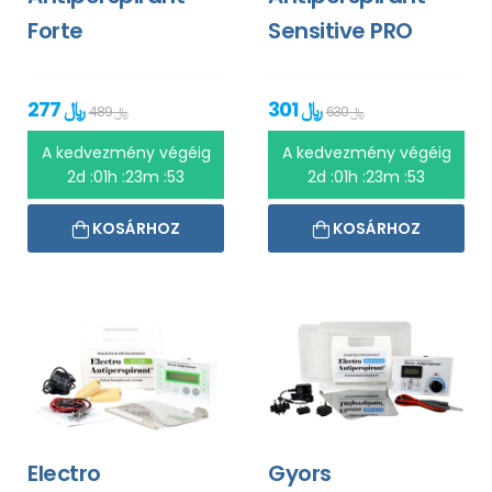
Forte
Sensitive PRO
301 ﷼
277 ﷼
630 ﷼
489 ﷼
A kedvezmény végéig
A kedvezmény végéig
2d :01h :23m :53
2d :01h :23m :53
KOSÁRHOZ
KOSÁRHOZ
Electro
Gyors