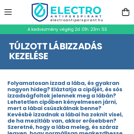
electroantiperspirant.hu
A kedvezmény végéig
2d :01h :23m :53
TÚLZOTT LÁBIZZADÁS
KEZELÉSE
Folyamatosan izzad a lába, és gyakran
nagyon hideg? Eláztatja a cipőjét, és sós
izzadságfoltok jelennek meg a lábán?
Lehetetlen cipőben kényelmesen járni,
mert a lábai csúszkálnak benne?
Kevésbé izzadnak a lábai ha zoknit visel,
de ha mezitláb van, akkor erősebben?
Szeretné, hogy a lába meleg, és száraz
legyen, hogy normálisan megkezdhesse