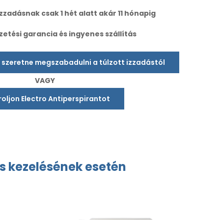
zzadásnak csak 1 hét alatt akár 11 hónapig
zetési garancia és ingyenes szállítás
l szeretne megszabadulni a túlzott izzadástól
VAGY
oljon Electro Antiperspirantot
ás
kezelésének esetén