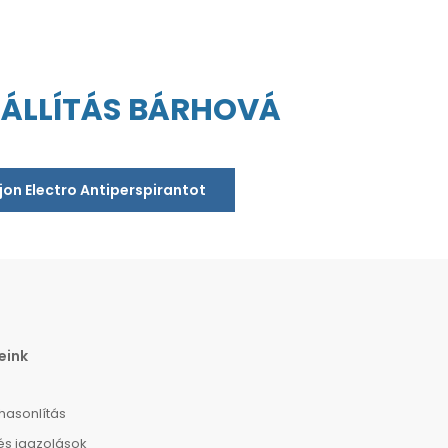
ZÁLLÍTÁS BÁRHOVÁ
jon Electro Antiperspirantot
eink
hasonlítás
és igazolások