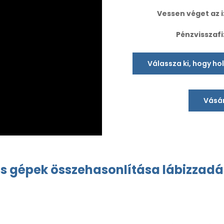
Vessen véget az i
Pénzvisszafi
Válassza ki, hogy ho
Vásár
is
gépek összehasonlítása lábizzad