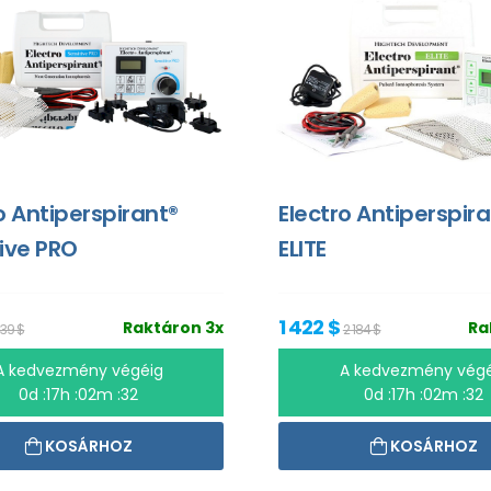
o Antiperspirant®
Electro Antiperspir
ive PRO
ELITE
1 422 $
Raktáron 3x
Ra
639 $
2 184 $
A kedvezmény végéig
A kedvezmény végé
0d :17h :02m :31
0d :17h :02m :31
KOSÁRHOZ
KOSÁRHOZ