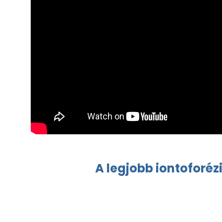
A legjobb
iontoforéz