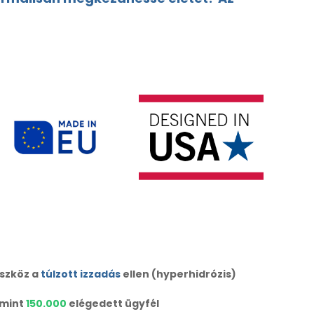
eszköz a
túlzott izzadás
ellen (hyperhidrózis)
 mint
150.000
elégedett ügyfél