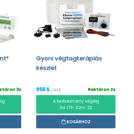
ant®
Gyors végtagterápiás
készlet
956 $
ktáron 3x
Raktáron 2x
1 782 $
ig
A kedvezmény végéig
0d :17h :02m :31
KOSÁRHOZ