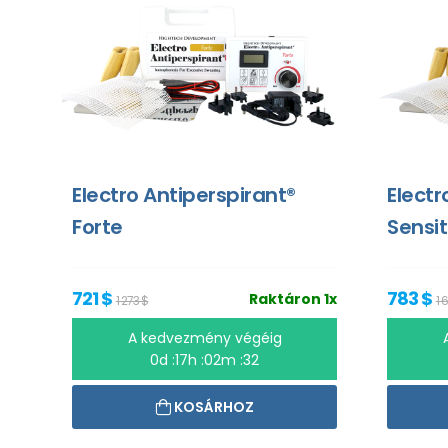
Electro Antiperspirant®
Electr
Forte
Sensit
721 $
783 $
Raktáron 1x
1 273 $
1 
A kedvezmény végéig
0d :17h :02m :31
KOSÁRHOZ