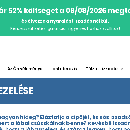
r 52% költséget a 08/08/2026 megt
és élvezze a nyaralást izzadás nélkül.
Pénzvisszafizetési garancia, ingyenes házhoz szállítás!
Az Ön véleménye
Iontoferezis
Túlzott izzadás
EZELÉSE
agyon hideg? Eláztatja a cipőjét, és sós izzad
ert a lábai csúszkálnak benne? Kevésbé izzadnak
é, hogy a lába meleg, és száraz legyen, hogy 