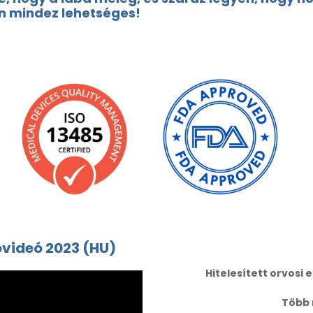
n mindez lehetséges!
óvideó 2023 (HU)
Hitelesített orvosi 
Több