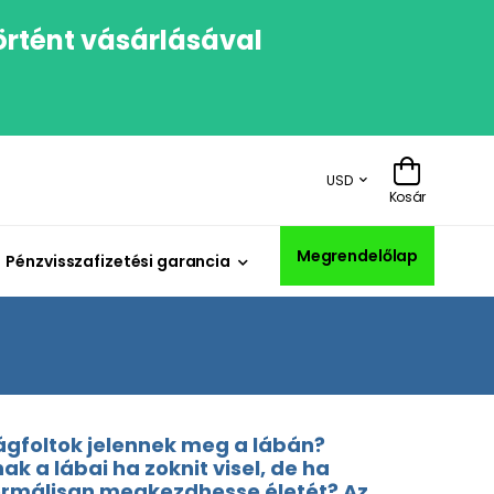
örtént vásárlásával
USD
Kosár
Megrendelőlap
Pénzvisszafizetési garancia
ságfoltok jelennek meg a lábán?
 a lábai ha zoknit visel, de ha
normálisan megkezdhesse életét? Az