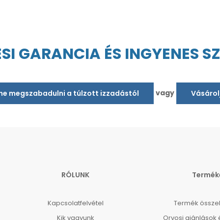
ÉSI GARANCIA ÉS INGYENES S
vagy
tne megszabadulni a túlzott izzadástól
Vásárol
RÓLUNK
Termék
Kapcsolatfelvétel
Termék össze
Kik vagyunk
Orvosi ajánlások 