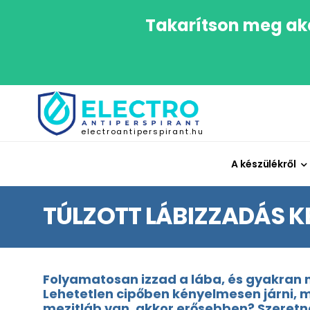
Takarítson meg aká
electroantiperspirant.hu
A készülékről
TÚLZOTT LÁBIZZADÁS K
Folyamatosan izzad a lába, és gyakran n
Lehetetlen cipőben kényelmesen járni, m
mezitláb van, akkor erősebben? Szeretn