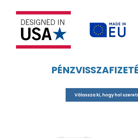
PÉNZVISSZAFIZET
Válassza ki, hogy hol szere