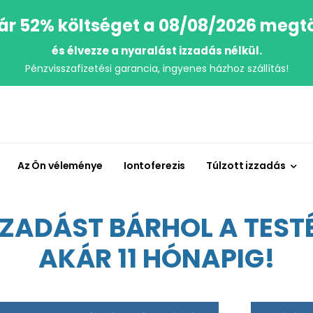
r 52% költséget a 08/08/2026 megt
és élvezze a nyaralást izzadás nélkül.
Pénzvisszafizetési garancia, ingyenes házhoz szállítás!
Az Ön véleménye
Iontoferezis
Túlzott izzadás
ZADÁST BÁRHOL A TESTÉ
AKÁR 11 HÓNAPIG!