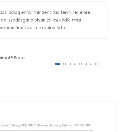
kicsi dolog ennyi mindent tud tenni. Ha előre
Ez a
tro izzadásgátló olyan jól működik, mint
álo
szoros árat fizettem volna érte.
pirant® Forte