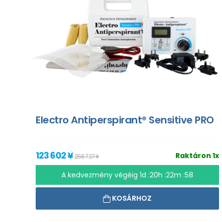
Electro Antiperspirant® Sensitive PRO
123 602 ¥
Raktáron 1x
258 727 ¥
A kedvezmény végéig
1d :20h :22m :57
KOSÁRHOZ