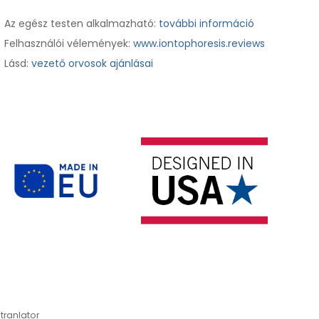
Az egész testen alkalmazható:
további információ
Felhasználói vélemények:
www.iontophoresis.reviews
Lásd:
vezető orvosok ajánlásai
tranlator
*automati