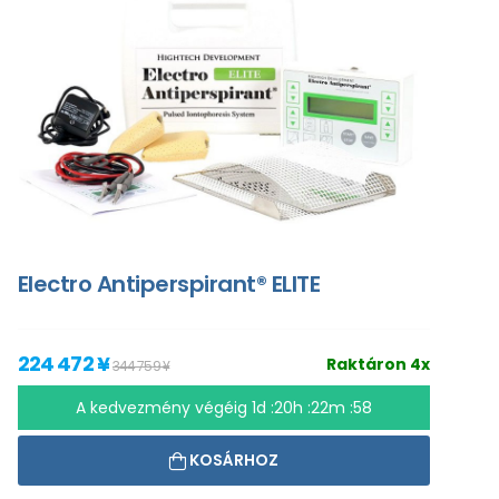
Electro Antiperspirant® ELITE
224 472 ¥
Raktáron 4x
344 759 ¥
A kedvezmény végéig
1d :20h :22m :57
KOSÁRHOZ