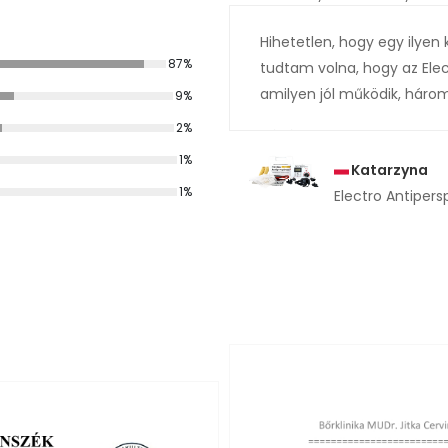
Hihetetlen, hogy egy ilyen 
87%
tudtam volna, hogy az Elec
amilyen jól működik, három
9%
2%
1%
Katarzyna
1%
Electro Antipers