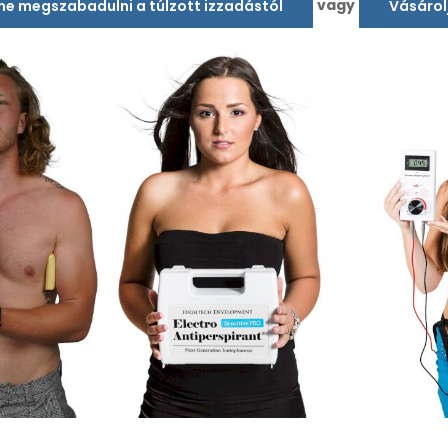
vagy
tne megszabadulni a túlzott izzadástól
Vásárol