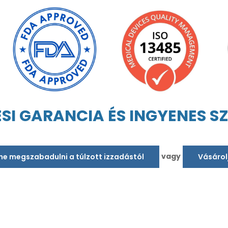
ÉSI GARANCIA ÉS INGYENES S
vagy
tne megszabadulni a túlzott izzadástól
Vásárol