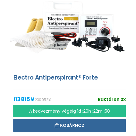
Electro Antiperspirant® Forte
113 815 ¥
Raktáron 2x
200 952 ¥
A kedvezmény végéig
1d :20h :22m :57
KOSÁRHOZ