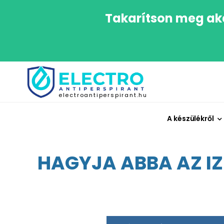
Takarítson meg aká
electroantiperspirant.hu
A készülékről
HAGYJA ABBA AZ IZ