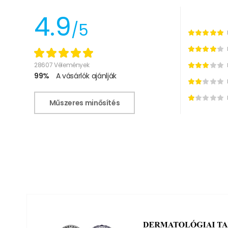
4.9
/5
28607 Vélemények
99%
A vásárlók ajánlják
Műszeres minősítés