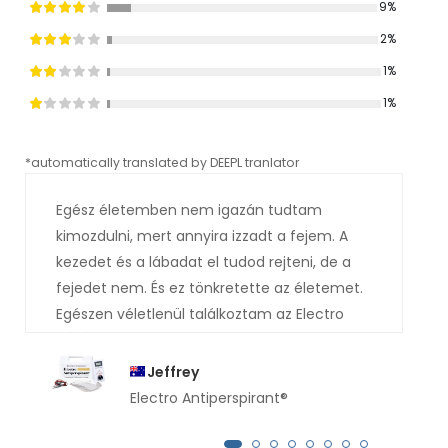
9%
2%
1%
1%
*automatically translated by DEEPL tranlator
*aut
Egész életemben nem igazán tudtam
kimozdulni, mert annyira izzadt a fejem. A
kezedet és a lábadat el tudod rejteni, de a
fejedet nem. És ez tönkretette az életemet.
Egészen véletlenül találkoztam az Electro
izzadásgátlóval az orvosnál, és ő ajánlotta
nekem. Valószínűleg már kitaláltad, hogy mi
Jeffrey
lett a vége. Teljesen száraz vagyok . Azok az
Electro Antiperspirant®
izzadságpatakok, amelyek korábban
végigfolytak az arcomon, mind eltűntek.