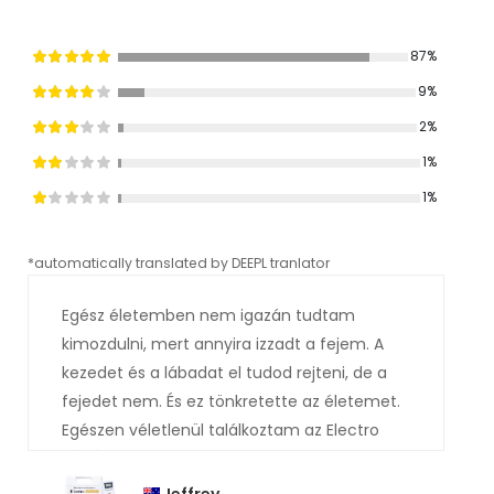
87%
9%
2%
1%
1%
*automatically translated by DEEPL tranlator
*aut
Egész életemben nem igazán tudtam
kimozdulni, mert annyira izzadt a fejem. A
kezedet és a lábadat el tudod rejteni, de a
fejedet nem. És ez tönkretette az életemet.
Egészen véletlenül találkoztam az Electro
izzadásgátlóval az orvosnál, és ő ajánlotta
nekem. Valószínűleg már kitaláltad, hogy mi
Jeffrey