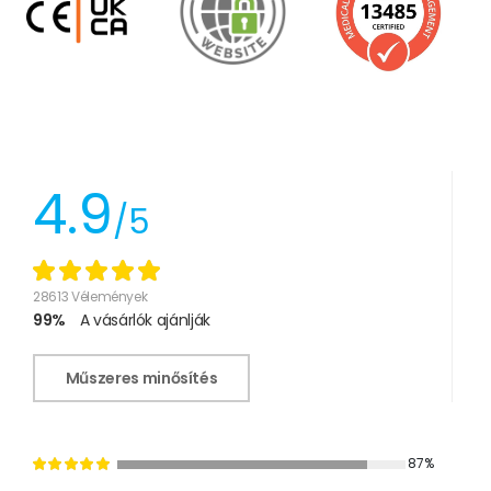
4.9
/5
28613 Vélemények
99%
A vásárlók ajánlják
Műszeres minősítés
87%