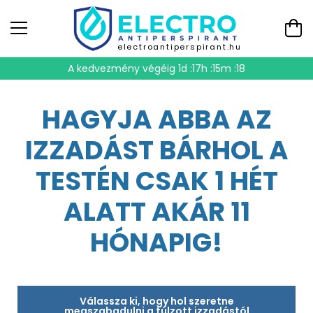
electroantiperspirant.hu
A kedvezmény végéig
1d :17h :15m :17
HAGYJA ABBA AZ
IZZADÁST BÁRHOL A
TESTÉN CSAK 1 HÉT
ALATT AKÁR 11
HÓNAPIG!
Válassza ki, hogy hol szeretne
megszabadulni a túlzott izzadástól