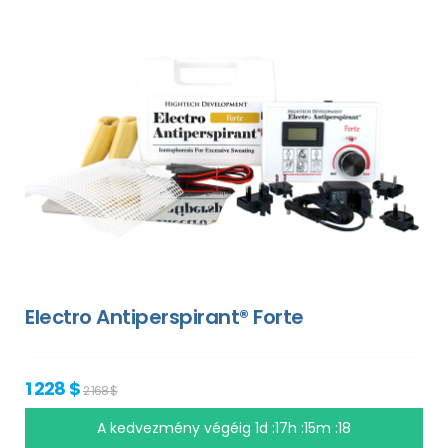
Electro Antiperspirant® Forte
1 228 $
2 168 $
A kedvezmény végéig
1d :17h :15m :17