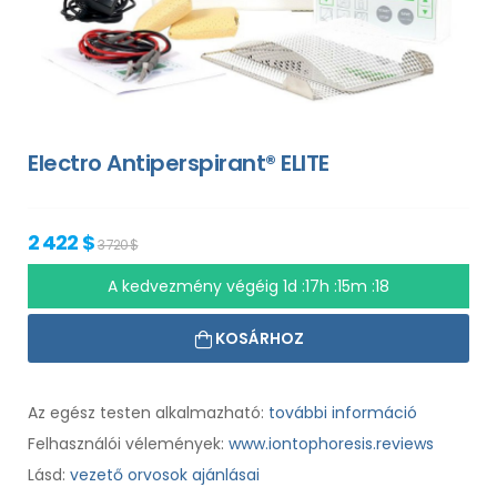
Electro Antiperspirant® ELITE
2 422 $
3 720 $
A kedvezmény végéig
1d :17h :15m :17
KOSÁRHOZ
Az egész testen alkalmazható:
további információ
Felhasználói vélemények:
www.iontophoresis.reviews
Lásd:
vezető orvosok ajánlásai