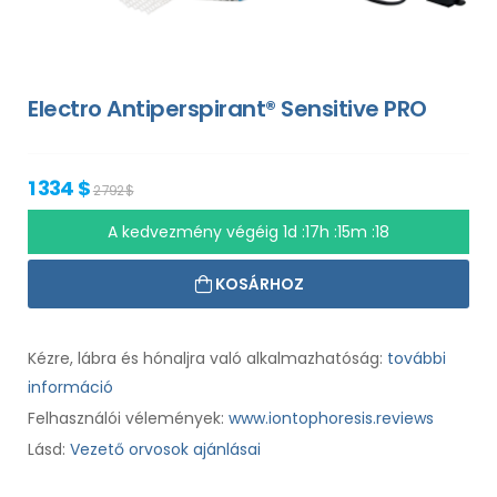
Electro Antiperspirant® Sensitive PRO
1 334 $
2 792 $
A kedvezmény végéig
1d :17h :15m :17
KOSÁRHOZ
Kézre, lábra és hónaljra való alkalmazhatóság:
további
információ
Felhasználói vélemények:
www.iontophoresis.reviews
Lásd:
Vezető orvosok ajánlásai