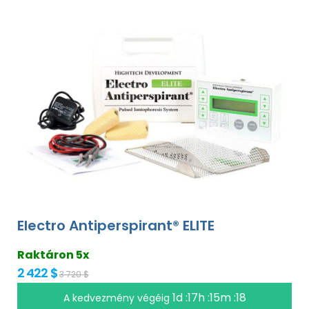
Electro Antiperspirant® ELITE
Raktáron 5x
2 422 $
3 720 $
1d :17h :15m :17
A kedvezmény végéig