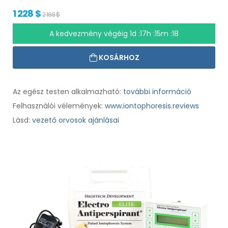
1 228 $
2 168 $
A kedvezmény végéig
1d :17h :15m :17
KOSÁRHOZ
Az egész testen alkalmazható:
további információ
Felhasználói vélemények:
www.iontophoresis.reviews
Lásd:
vezető orvosok ajánlásai