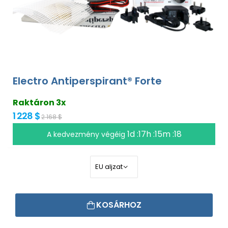
Electro Antiperspirant® Forte
Raktáron 3x
1 228 $
2 168 $
1d :17h :15m :17
A kedvezmény végéig
KOSÁRHOZ