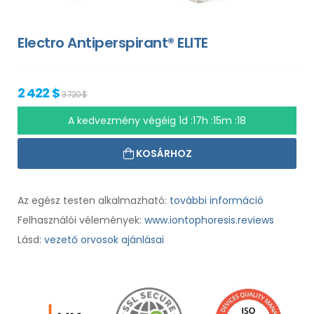
Electro Antiperspirant® ELITE
2 422 $
3 720 $
A kedvezmény végéig
1d :17h :15m :17
KOSÁRHOZ
Az egész testen alkalmazható:
további információ
Felhasználói vélemények:
www.iontophoresis.reviews
Lásd:
vezető orvosok ajánlásai