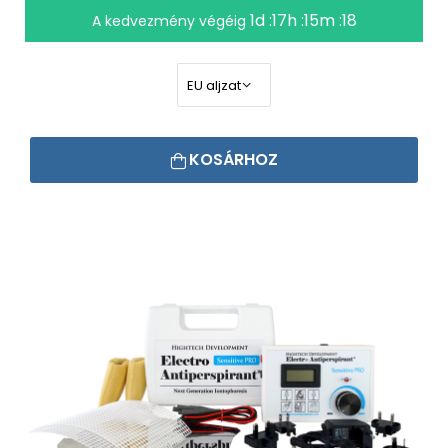
1d :17h :15m :17
A kedvezmény végéig
KOSÁRHOZ