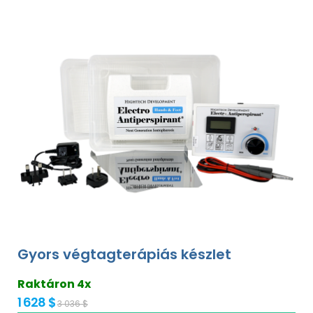
Gyors végtagterápiás készlet
Raktáron 4x
1 628 $
3 036 $