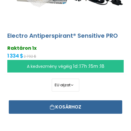
Electro Antiperspirant® Sensitive PRO
Raktáron 1x
1 334 $
2 792 $
1d :17h :15m :17
A kedvezmény végéig
KOSÁRHOZ