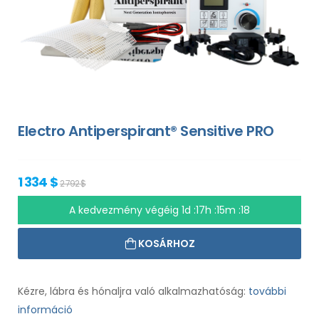
Electro Antiperspirant® Sensitive PRO
1 334 $
2 792 $
A kedvezmény végéig
1d :17h :15m :17
KOSÁRHOZ
Kézre, lábra és hónaljra való alkalmazhatóság:
további
információ