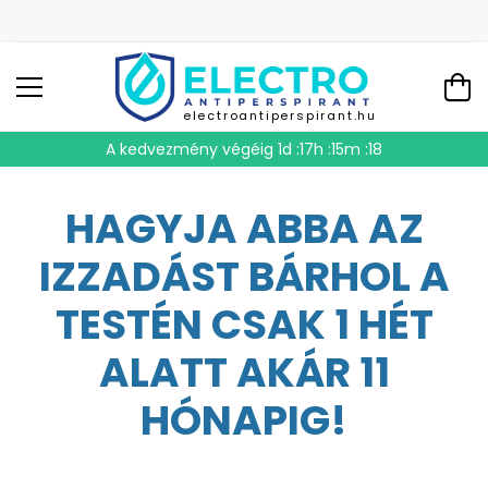
electroantiperspirant.hu
A kedvezmény végéig
1d :17h :15m :17
HAGYJA ABBA AZ
IZZADÁST BÁRHOL A
TESTÉN CSAK 1 HÉT
ALATT AKÁR 11
HÓNAPIG!