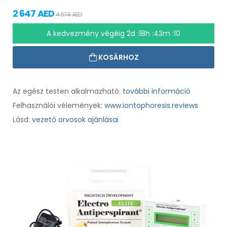
2 647 AED
4 674 AED
A kedvezmény végéig
2d :18h :43m :09
KOSÁRHOZ
Az egész testen alkalmazható:
további információ
Felhasználói vélemények:
www.iontophoresis.reviews
Lásd:
vezető orvosok ajánlásai