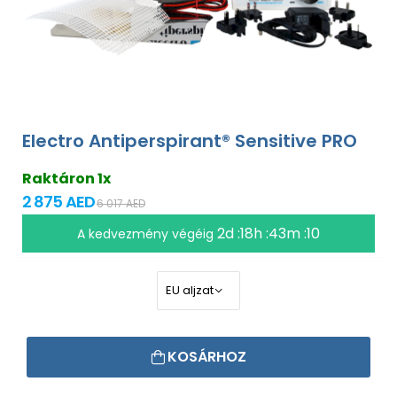
Electro Antiperspirant® Sensitive PRO
Raktáron 1x
2 875 AED
6 017 AED
2d :18h :43m :09
A kedvezmény végéig
KOSÁRHOZ