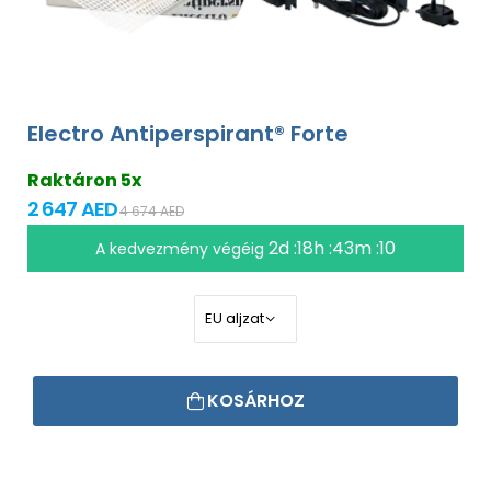
Electro Antiperspirant® Forte
Raktáron 5x
2 647 AED
4 674 AED
2d :18h :43m :09
A kedvezmény végéig
KOSÁRHOZ