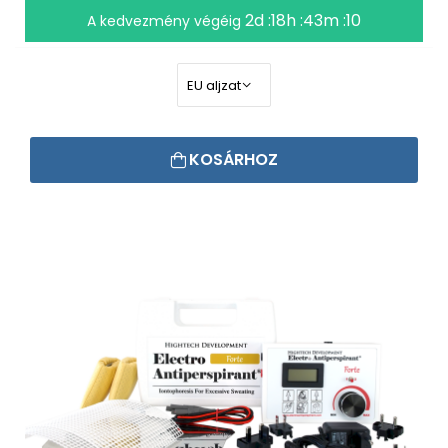
2d :18h :43m :09
A kedvezmény végéig
KOSÁRHOZ