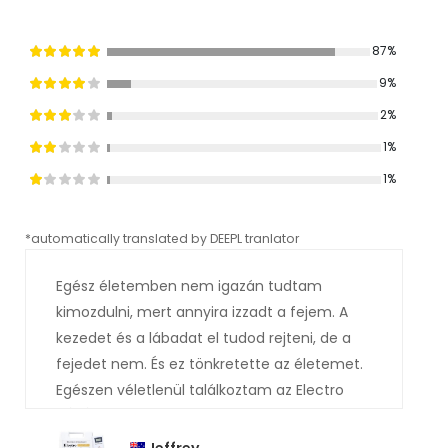
87%
9%
2%
1%
1%
*automatically translated by DEEPL tranlator
*aut
Egész életemben nem igazán tudtam
kimozdulni, mert annyira izzadt a fejem. A
kezedet és a lábadat el tudod rejteni, de a
fejedet nem. És ez tönkretette az életemet.
Egészen véletlenül találkoztam az Electro
izzadásgátlóval az orvosnál, és ő ajánlotta
nekem. Valószínűleg már kitaláltad, hogy mi
Jeffrey