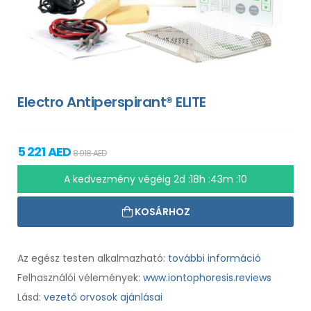
Electro Antiperspirant® ELITE
5 221 AED
8 018 AED
A kedvezmény végéig
2d :18h :43m :09
KOSÁRHOZ
Az egész testen alkalmazható:
további információ
Felhasználói vélemények:
www.iontophoresis.reviews
Lásd:
vezető orvosok ajánlásai