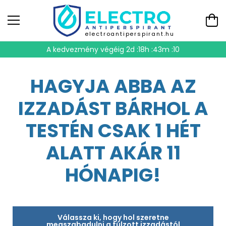
electroantiperspirant.hu
A kedvezmény végéig
2d :18h :43m :09
HAGYJA ABBA AZ
IZZADÁST BÁRHOL A
TESTÉN CSAK 1 HÉT
ALATT AKÁR 11
HÓNAPIG!
Válassza ki, hogy hol szeretne
megszabadulni a túlzott izzadástól