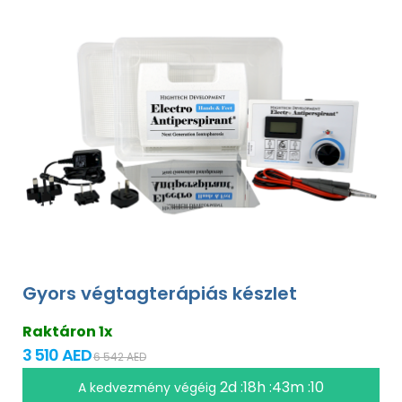
Gyors végtagterápiás készlet
Raktáron 1x
3 510 AED
6 542 AED
2d :18h :43m :09
A kedvezmény végéig