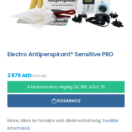
Electro Antiperspirant® Sensitive PRO
2 875 AED
6 017 AED
A kedvezmény végéig
2d :18h :43m :09
KOSÁRHOZ
Kézre, lábra és hónaljra való alkalmazhatóság:
további
információ