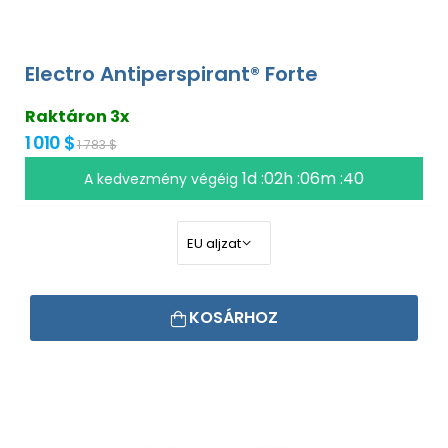
Electro Antiperspirant® Forte
Raktáron 3x
1 010 $
1 783 $
1d :02h :06m :39
A kedvezmény végéig
KOSÁRHOZ