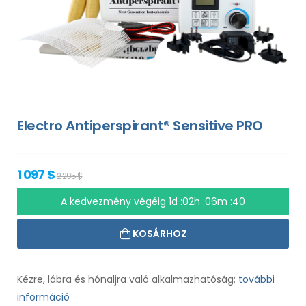
Electro Antiperspirant® Sensitive PRO
1 097 $
2 295 $
A kedvezmény végéig
1d :02h :06m :39
KOSÁRHOZ
Kézre, lábra és hónaljra való alkalmazhatóság:
további
információ