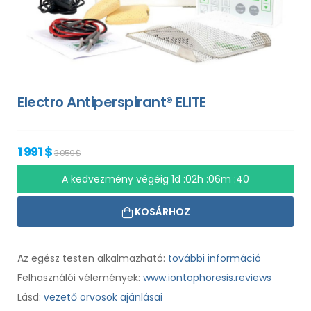
Electro Antiperspirant® ELITE
1 991 $
3 059 $
A kedvezmény végéig
1d :02h :06m :39
KOSÁRHOZ
Az egész testen alkalmazható:
további információ
Felhasználói vélemények:
www.iontophoresis.reviews
Lásd:
vezető orvosok ajánlásai