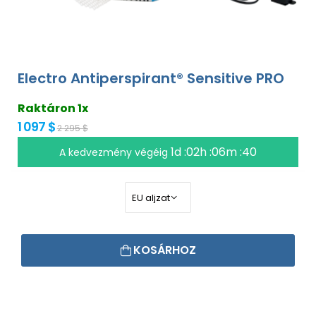
Electro Antiperspirant® Sensitive PRO
Raktáron 1x
1 097 $
2 295 $
1d :02h :06m :39
A kedvezmény végéig
KOSÁRHOZ