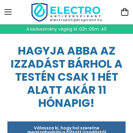
electroantiperspirant.hu
A kedvezmény végéig
1d :02h :06m :39
HAGYJA ABBA AZ
IZZADÁST BÁRHOL A
TESTÉN CSAK 1 HÉT
ALATT AKÁR 11
HÓNAPIG!
Válassza ki, hogy hol szeretne
megszabadulni a túlzott izzadástól