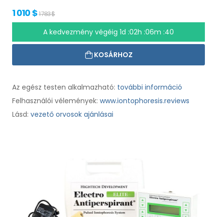
1 010 $
1 783 $
A kedvezmény végéig
1d :02h :06m :39
KOSÁRHOZ
Az egész testen alkalmazható:
további információ
Felhasználói vélemények:
www.iontophoresis.reviews
Lásd:
vezető orvosok ajánlásai