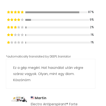
87%
9%
2%
1%
1%
*automatically translated by DEEPL tranlator
*aut
Ez a gép megéri. Hat használat után végre
száraz vagyok. Olyan, mint egy álom.
Köszönöm
Martin
Electro Antiperspirant® Forte