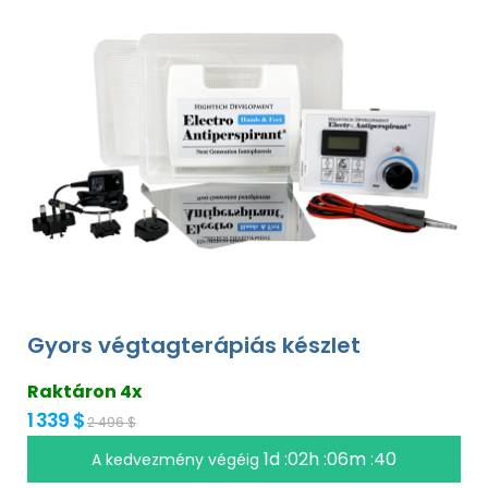
Gyors végtagterápiás készlet
Raktáron 4x
1 339 $
2 496 $
1d :02h :06m :39
A kedvezmény végéig