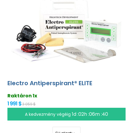
Electro Antiperspirant® ELITE
Raktáron 1x
1 991 $
3 059 $
1d :02h :06m :39
A kedvezmény végéig