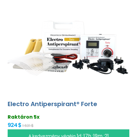
Electro Antiperspirant® Forte
Raktáron 5x
924 $
1 631 $
1d :17h :19m :20
A kedvezmény végéig