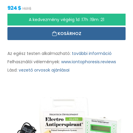
924 $
1 631 $
A kedvezmény végéig
1d :17h :19m :20
KOSÁRHOZ
Az egész testen alkalmazható:
további információ
Felhasználói vélemények:
www.iontophoresis.reviews
Lásd:
vezető orvosok ajánlásai