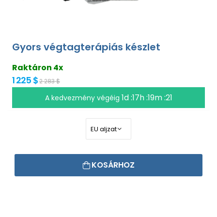
Gyors végtagterápiás készlet
Raktáron 4x
1 225 $
2 283 $
1d :17h :19m :20
A kedvezmény végéig
KOSÁRHOZ