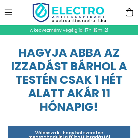
electroantiperspirant.hu
A kedvezmény végéig
1d :17h :19m :20
HAGYJA ABBA AZ
IZZADÁST BÁRHOL A
TESTÉN CSAK 1 HÉT
ALATT AKÁR 11
HÓNAPIG!
Válassza ki, hogy hol szeretne
megszabadulni a túlzott izzadástól