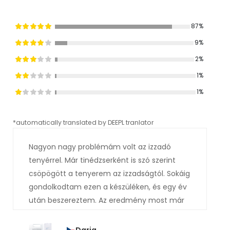
87%
9%
2%
1%
1%
*automatically translated by DEEPL tranlator
*aut
Nagyon nagy problémám volt az izzadó
tenyérrel. Már tinédzserként is szó szerint
csöpögött a tenyerem az izzadságtól. Sokáig
gondolkodtam ezen a készüléken, és egy év
után beszereztem. Az eredmény most már
tényleg nagyon jó, sokkal korábban kellett
volna megvennem. Már több hónapja egy
Daria