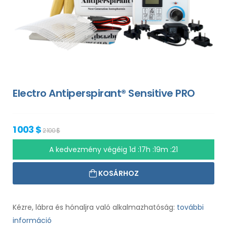
Electro Antiperspirant® Sensitive PRO
1 003 $
2 100 $
A kedvezmény végéig
1d :17h :19m :20
KOSÁRHOZ
Kézre, lábra és hónaljra való alkalmazhatóság:
további
információ