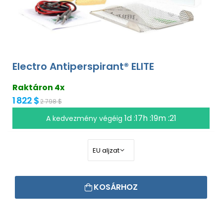
Electro Antiperspirant® ELITE
Raktáron 4x
1 822 $
2 798 $
1d :17h :19m :20
A kedvezmény végéig
KOSÁRHOZ