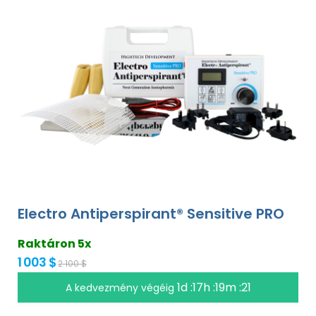
Electro Antiperspirant® Sensitive PRO
Raktáron 5x
1 003 $
2 100 $
1d :17h :19m :20
A kedvezmény végéig