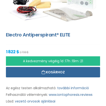
Electro Antiperspirant® ELITE
1 822 $
2 798 $
A kedvezmény végéig
1d :17h :19m :20
KOSÁRHOZ
Az egész testen alkalmazható:
további információ
Felhasználói vélemények:
www.iontophoresis.reviews
Lásd:
vezető orvosok ajánlásai