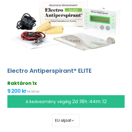
Electro Antiperspirant® ELITE
Raktáron 1x
9 200 kr
14 131 kr
2d :18h :44m :11
A kedvezmény végéig