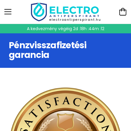
electroantiperspirant.hu
A kedvezmény végéig
2d :18h :44m :11
Pénzvisszafizetési
garancia