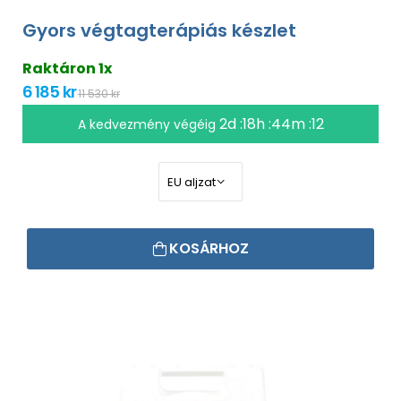
Gyors végtagterápiás készlet
Raktáron 1x
6 185 kr
11 530 kr
2d :18h :44m :11
A kedvezmény végéig
KOSÁRHOZ