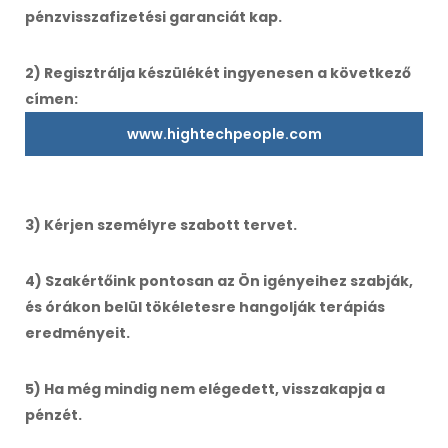
pénzvisszafizetési garanciát kap.
2) Regisztrálja készülékét ingyenesen a következő
címen:
www.hightechpeople.com
3) Kérjen személyre szabott tervet.
4) Szakértőink pontosan az Ön igényeihez szabják,
és órákon belül tökéletesre hangolják terápiás
eredményeit.
5) Ha még mindig nem elégedett, visszakapja a
pénzét.