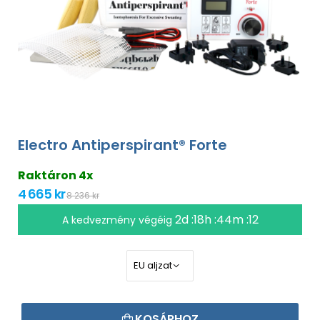
Electro Antiperspirant® Forte
Raktáron 4x
4 665 kr
8 236 kr
2d :18h :44m :11
A kedvezmény végéig
KOSÁRHOZ