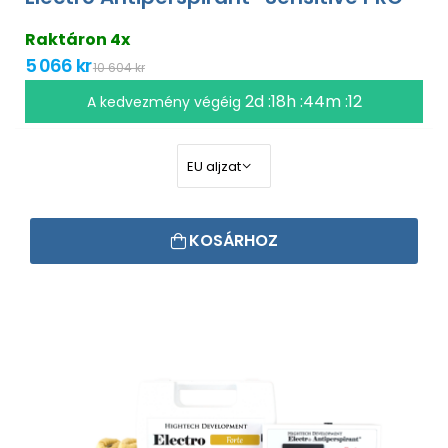
Raktáron 4x
5 066 kr
10 604 kr
2d :18h :44m :11
A kedvezmény végéig
KOSÁRHOZ