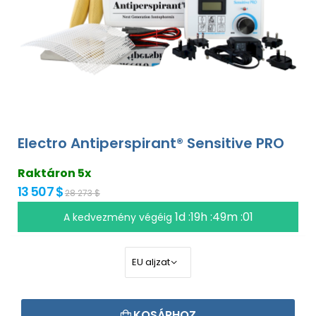
Electro Antiperspirant® Sensitive PRO
Raktáron 5x
13 507 $
28 273 $
1d :19h :49m :00
A kedvezmény végéig
KOSÁRHOZ