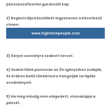
pénzvisszafizetési garanciát kap.
2) Regisztrálja készülékét ingyenesen a következő
címen:
www.hightechpeople.com
3) Kérjen személyre szabott tervet.
4) Szakértőink pontosan az Ön igényeihez szabják,
és órákon belül tökéletesre hangolják terápiás
eredményeit.
5) Ha még mindig nem elégedett, visszakapja a
pénzét.