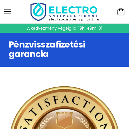
electroantiperspirant.hu
A kedvezmény végéig
1d :19h :49m :00
Pénzvisszafizetési
garancia