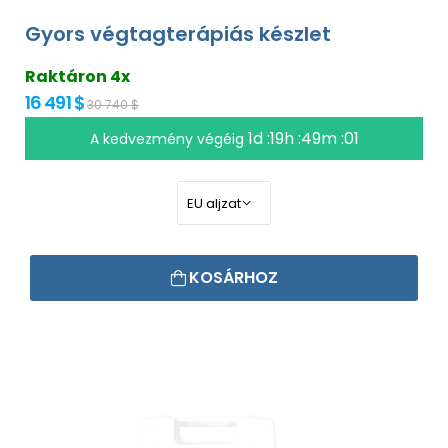
Gyors végtagterápiás készlet
Raktáron 4x
16 491 $
30 740 $
1d :19h :49m :00
A kedvezmény végéig
KOSÁRHOZ