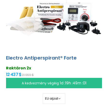
Electro Antiperspirant® Forte
Raktáron 2x
12 437 $
21 959 $
1d :19h :49m :00
A kedvezmény végéig