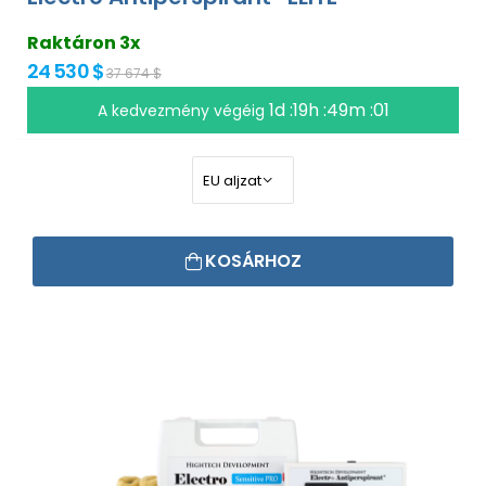
Raktáron 3x
24 530 $
37 674 $
1d :19h :49m :00
A kedvezmény végéig
KOSÁRHOZ