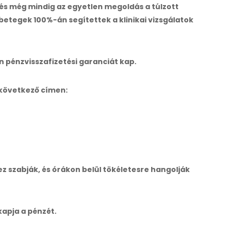
ő és még mindig az egyetlen megoldás a túlzott
 betegek 100%-án segítettek a klinikai vizsgálatok
 pénzvisszafizetési garanciát kap.
a következő címen:
z szabják, és órákon belül tökéletesre hangolják
kapja a pénzét.