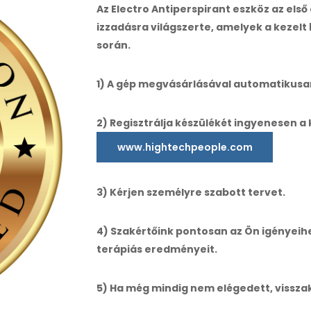
Az Electro Antiperspirant eszköz az els
izzadásra világszerte, amelyek a kezelt
során.
1) A gép megvásárlásával automatikusan
2) Regisztrálja készülékét ingyenesen 
www.hightechpeople.com
3) Kérjen személyre szabott tervet.
4) Szakértőink pontosan az Ön igényeihe
terápiás eredményeit.
5) Ha még mindig nem elégedett, vissza