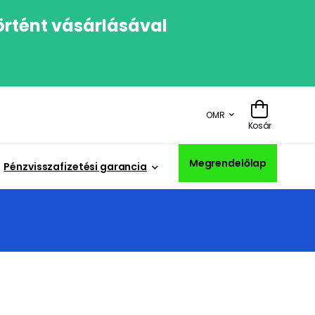
örtént vásárlásával
OMR
Kosár
Megrendelőlap
Pénzvisszafizetési garancia