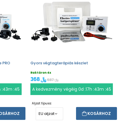
ve PRO
Gyors végtagterápiás készlet
Raktáron 4x
368 ﷼
687 ﷼
h :43m :44
A kedvezmény végéig
0d :17h :43m :44
Aljzat típusa:
OSÁRHOZ
KOSÁRHOZ