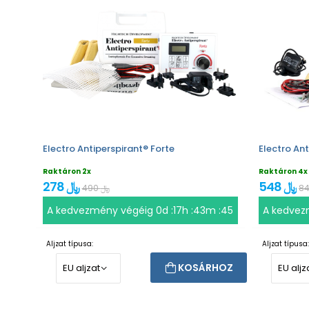
Electro Antiperspirant® Forte
Electro Ant
Raktáron 2x
Raktáron 4x
548 ﷼
278 ﷼
490 ﷼
A kedvezmény végéig
0d :17h :43m :44
A kedvez
Aljzat típusa:
Aljzat típusa:
KOSÁRHOZ