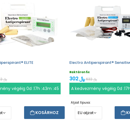
iperspirant® ELITE
Electro Antiperspirant® Sensiti
Raktáron 5x
302 ﷼
632 ﷼
842 ﷼
mény végéig
0d :17h :43m :44
A kedvezmény végéig
0d :17
Aljzat típusa:
KOSÁRHOZ
K