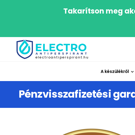
Takarítson meg aká
electroantiperspirant.hu
A készülékről
Pénzvisszafizetési gar