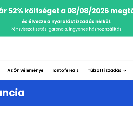
r 52% költséget a 08/08/2026 megt
és élvezze a nyaralást izzadás nélkül.
Pénzvisszafizetési garancia, ingyenes házhoz szállítás!
Az Ön véleménye
Iontoferezis
Túlzott izzadás
ancia