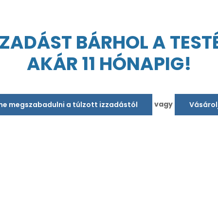
ZADÁST BÁRHOL A TESTÉ
AKÁR 11 HÓNAPIG!
vagy
tne megszabadulni a túlzott izzadástól
Vásárol