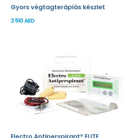
Gyors végtagterápiás készlet
3 510 AED
Electro Antiperspirant® ELITE