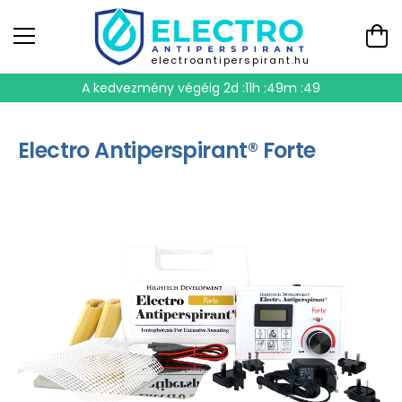
electroantiperspirant.hu
A kedvezmény végéig
2d :11h :49m :48
Electro Antiperspirant® Forte