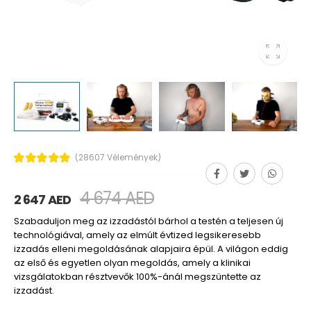
(28607 Vélemények)
4 674 AED
2 647 AED
Szabaduljon meg az izzadástól bárhol a testén a teljesen új
technológiával, amely az elmúlt évtized legsikeresebb
izzadás elleni megoldásának alapjaira épül. A világon eddig
az első és egyetlen olyan megoldás, amely a klinikai
vizsgálatokban résztvevők 100%-ánál megszüntette az
izzadást.