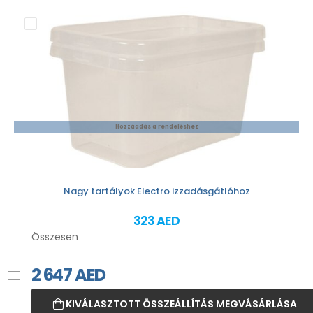
Hozzáadás a rendeléshez
Nagy tartályok Electro izzadásgátlóhoz
323 AED
Összesen
2 647
AED
KIVÁLASZTOTT ÖSSZEÁLLÍTÁS MEGVÁSÁRLÁSA