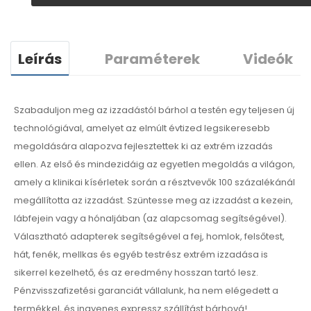
Leírás
Paraméterek
Videók
Szabaduljon meg az izzadástól bárhol a testén egy teljesen új
technológiával, amelyet az elmúlt évtized legsikeresebb
megoldására alapozva fejlesztettek ki az extrém izzadás
ellen. Az első és mindezidáig az egyetlen megoldás a világon,
amely a klinikai kísérletek során a résztvevők 100 százalékánál
megállította az izzadást. Szüntesse meg az izzadást a kezein,
lábfejein vagy a hónaljában (az alapcsomag segítségével).
Választható adapterek segítségével a fej, homlok, felsőtest,
hát, fenék, mellkas és egyéb testrész extrém izzadása is
sikerrel kezelhető, és az eredmény hosszan tartó lesz.
Pénzvisszafizetési garanciát vállalunk, ha nem elégedett a
termékkel, és ingyenes expressz szállítást bárhová!