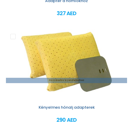
Adapter a homlokhoz
327 AED
Hozzáadás a rendeléshez
Kényelmes hónalj adapterek
290 AED