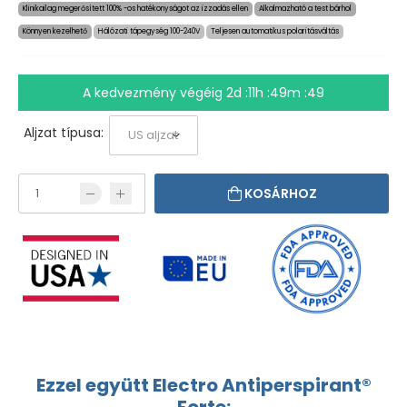
Klinikailag megerősített 100% -os hatékonyságot az izzadás ellen
Alkalmazható a test bárhol
Könnyen kezelhető
Hálózati tápegység 100-240V
Teljesen automatikus polaritásváltás
A kedvezmény végéig
2d :11h :49m :48
Aljzat típusa:
KOSÁRHOZ
Ezzel együtt Electro Antiperspirant®
Forte: