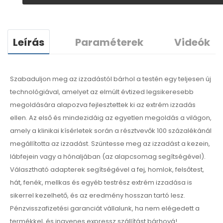
Leírás
Paraméterek
Videók
Szabaduljon meg az izzadástól bárhol a testén egy teljesen új
technológiával, amelyet az elmúlt évtized legsikeresebb
megoldására alapozva fejlesztettek ki az extrém izzadás
ellen. Az első és mindezidáig az egyetlen megoldás a világon,
amely a klinikai kísérletek során a résztvevők 100 százalékánál
megállította az izzadást. Szüntesse meg az izzadást a kezein,
lábfejein vagy a hónaljában (az alapcsomag segítségével).
Választható adapterek segítségével a fej, homlok, felsőtest,
hát, fenék, mellkas és egyéb testrész extrém izzadása is
sikerrel kezelhető, és az eredmény hosszan tartó lesz.
Pénzvisszafizetési garanciát vállalunk, ha nem elégedett a
termékkel, és ingyenes expressz szállítást bárhová!