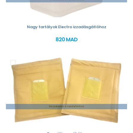
Nagy tartályok Electro izzadásgátlóhoz
820 MAD
Hozzáadás a rendeléshez