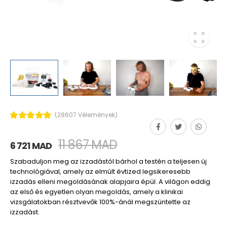
(28607 Vélemények)
11 867 MAD
6 721 MAD
Szabaduljon meg az izzadástól bárhol a testén a teljesen új
technológiával, amely az elmúlt évtized legsikeresebb
izzadás elleni megoldásának alapjaira épül. A világon eddig
az első és egyetlen olyan megoldás, amely a klinikai
vizsgálatokban résztvevők 100%-ánál megszüntette az
izzadást.