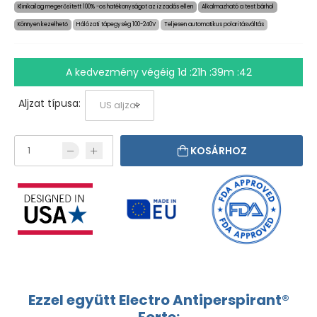
Klinikailag megerősített 100% -os hatékonyságot az izzadás ellen
Alkalmazható a test bárhol
Könnyen kezelhető
Hálózati tápegység 100-240V
Teljesen automatikus polaritásváltás
A kedvezmény végéig
1d :21h :39m :42
Aljzat típusa:
KOSÁRHOZ
Ezzel együtt Electro Antiperspirant®
Forte: