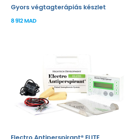
Gyors végtagterápiás készlet
8 912 MAD
Electro Antiperspirant® ELITE