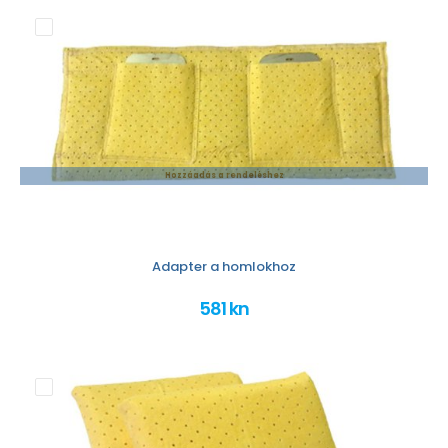
Hozzáadás a rendeléshez
Adapter a homlokhoz
581 kn