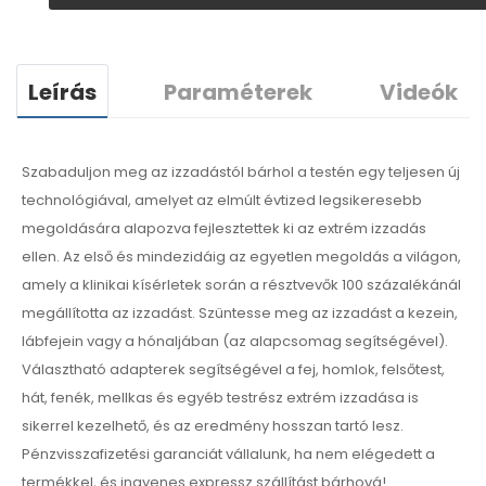
Leírás
Paraméterek
Videók
Szabaduljon meg az izzadástól bárhol a testén egy teljesen új
technológiával, amelyet az elmúlt évtized legsikeresebb
megoldására alapozva fejlesztettek ki az extrém izzadás
ellen. Az első és mindezidáig az egyetlen megoldás a világon,
amely a klinikai kísérletek során a résztvevők 100 százalékánál
megállította az izzadást. Szüntesse meg az izzadást a kezein,
lábfejein vagy a hónaljában (az alapcsomag segítségével).
Választható adapterek segítségével a fej, homlok, felsőtest,
hát, fenék, mellkas és egyéb testrész extrém izzadása is
sikerrel kezelhető, és az eredmény hosszan tartó lesz.
Pénzvisszafizetési garanciát vállalunk, ha nem elégedett a
termékkel, és ingyenes expressz szállítást bárhová!