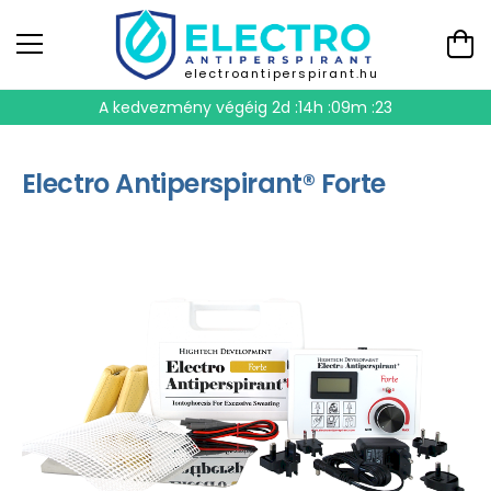
electroantiperspirant.hu
A kedvezmény végéig
2d :14h :09m :23
Electro Antiperspirant® Forte