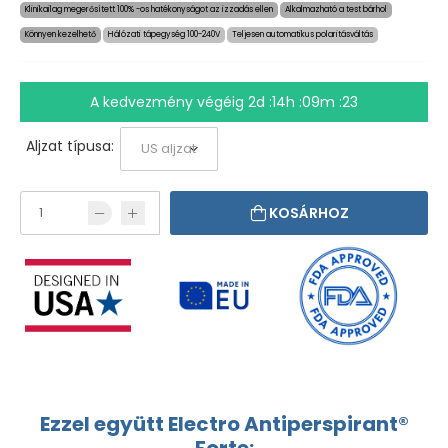
Klinikailag megerősített 100% -os hatékonyságot az izzadás ellen
Alkalmazható a test bárhol
Könnyen kezelhető
Hálózati tápegység 100-240V
Teljesen automatikus polaritásváltás
A kedvezmény végéig
2d :14h :09m :23
Aljzat típusa:
KOSÁRHOZ
Ezzel együtt Electro Antiperspirant®
Forte: