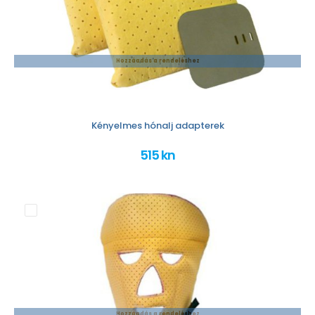
Hozzáadás a rendeléshez
Kényelmes hónalj adapterek
515 kn
Hozzáadás a rendeléshez