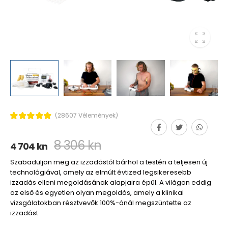
(28607 Vélemények)
8 306 kn
4 704 kn
Szabaduljon meg az izzadástól bárhol a testén a teljesen új
technológiával, amely az elmúlt évtized legsikeresebb
izzadás elleni megoldásának alapjaira épül. A világon eddig
az első és egyetlen olyan megoldás, amely a klinikai
vizsgálatokban résztvevők 100%-ánál megszüntette az
izzadást.