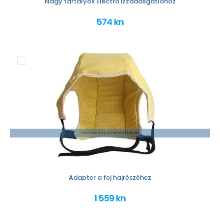
Nagy tartályok Electro izzadásgátlóhoz
574 kn
Hozzáadás a rendeléshez
Adapter a fej hajrészéhez
1 559 kn