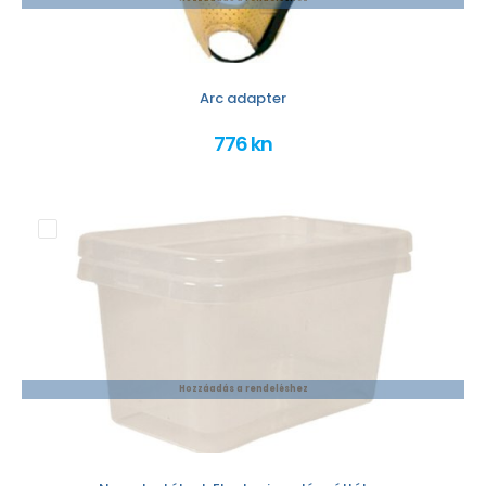
Arc adapter
776 kn
Hozzáadás a rendeléshez