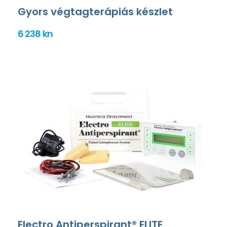
Gyors végtagterápiás készlet
6 238 kn
Electro Antiperspirant® ELITE