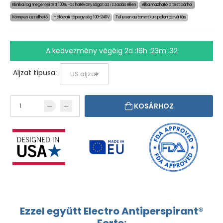
Klinikailag megerősített 100% -os hatékonyságot az izzadás ellen
Alkalmazható a test bárhol
Könnyen kezelhető
Hálózati tápegység 100-240V
Teljesen automatikus polaritásváltás
A kedvezmény végéig
2d :16h :23m :31
Aljzat típusa:
KOSÁRHOZ
Ezzel együtt Electro Antiperspirant®
Forte: