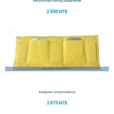
Kényelmes hónalj adapterek
2 550 NT$
Hozzáadás a rendeléshez
Adapter a homlokhoz
2 873 NT$