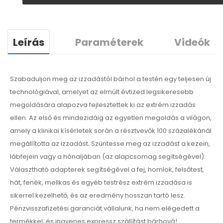
Leírás
Paraméterek
Videók
Szabaduljon meg az izzadástól bárhol a testén egy teljesen új
technológiával, amelyet az elmúlt évtized legsikeresebb
megoldására alapozva fejlesztettek ki az extrém izzadás
ellen. Az első és mindezidáig az egyetlen megoldás a világon,
amely a klinikai kísérletek során a résztvevők 100 százalékánál
megállította az izzadást. Szüntesse meg az izzadást a kezein,
lábfejein vagy a hónaljában (az alapcsomag segítségével).
Választható adapterek segítségével a fej, homlok, felsőtest,
hát, fenék, mellkas és egyéb testrész extrém izzadása is
sikerrel kezelhető, és az eredmény hosszan tartó lesz.
Pénzvisszafizetési garanciát vállalunk, ha nem elégedett a
termékkel, és ingyenes expressz szállítást bárhová!