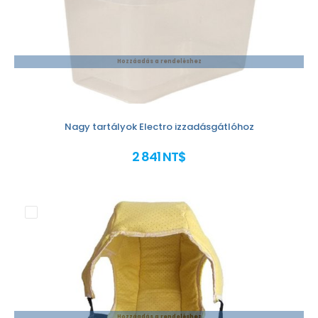
Hozzáadás a rendeléshez
Nagy tartályok Electro izzadásgátlóhoz
2 841 NT$
Hozzáadás a rendeléshez