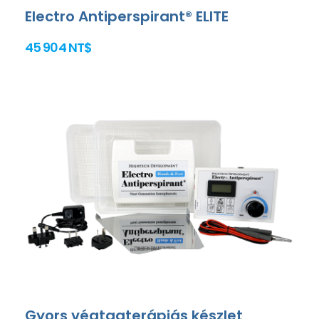
Electro Antiperspirant® ELITE
45 904 NT$
Gyors végtagterápiás készlet