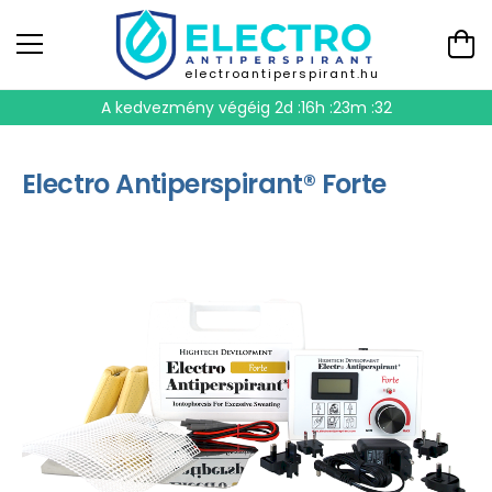
electroantiperspirant.hu
A kedvezmény végéig
2d :16h :23m :31
Electro Antiperspirant® Forte