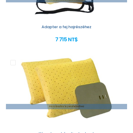
Adapter a fej hajrészéhez
7 715 NT$
Hozzáadás a rendeléshez