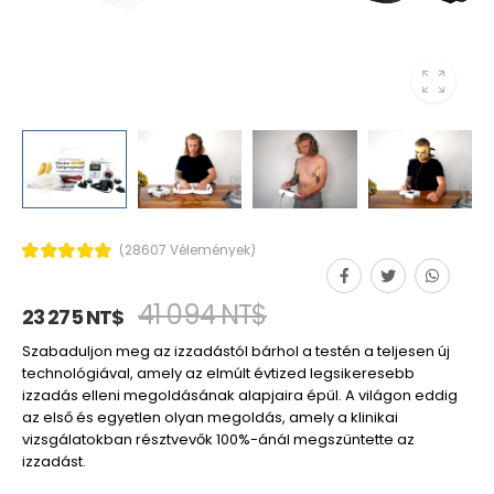
(28607 Vélemények)
41 094 NT$
23 275 NT$
Szabaduljon meg az izzadástól bárhol a testén a teljesen új
technológiával, amely az elmúlt évtized legsikeresebb
izzadás elleni megoldásának alapjaira épül. A világon eddig
az első és egyetlen olyan megoldás, amely a klinikai
vizsgálatokban résztvevők 100%-ánál megszüntette az
izzadást.