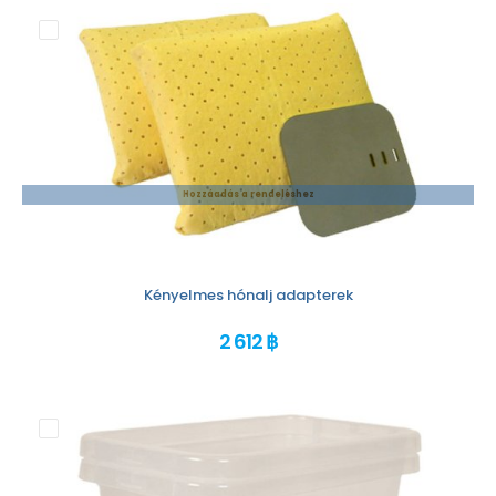
Hozzáadás a rendeléshez
Kényelmes hónalj adapterek
2 612 ฿