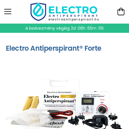
electroantiperspirant.hu
A kedvezmény végéig
2d :08h :55m :06
Electro Antiperspirant® Forte