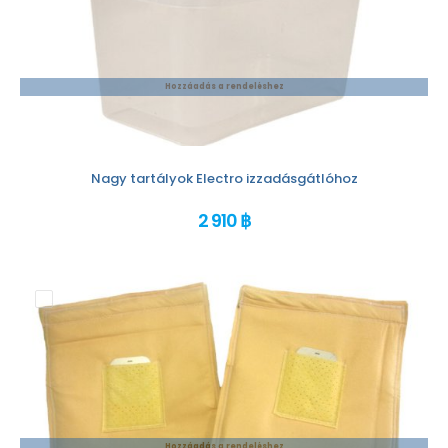
Hozzáadás a rendeléshez
Nagy tartályok Electro izzadásgátlóhoz
2 910 ฿
Hozzáadás a rendeléshez