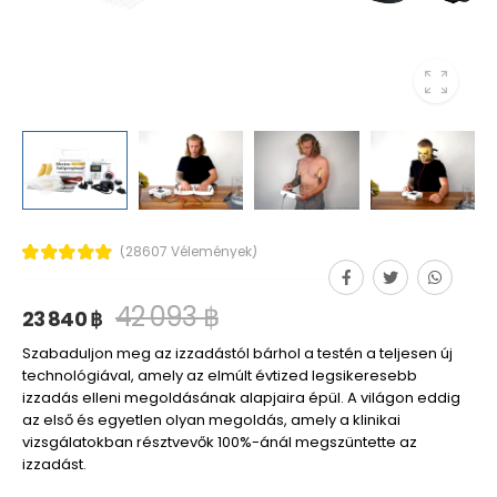
(28607 Vélemények)
42 093 ฿
23 840 ฿
Szabaduljon meg az izzadástól bárhol a testén a teljesen új
technológiával, amely az elmúlt évtized legsikeresebb
izzadás elleni megoldásának alapjaira épül. A világon eddig
az első és egyetlen olyan megoldás, amely a klinikai
vizsgálatokban résztvevők 100%-ánál megszüntette az
izzadást.