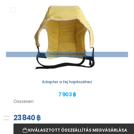
Hozzáadás a rendeléshez
Adapter a fej hajrészéhez
7 903 ฿
Összesen
23 840
฿
KIVÁLASZTOTT ÖSSZEÁLLÍTÁS MEGVÁSÁRLÁSA