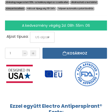
Klinikailag megerősített 100% -os hatékonyságot az izzadás ellen
Alkalmazható a test bárhol
Könnyen kezelhető
Hálózati tápegység 100-240V
Teljesen automatikus polaritásváltás
A kedvezmény végéig
2d :08h :55m :06
Aljzat típusa:
KOSÁRHOZ
Ezzel együtt Electro Antiperspirant®
Forte: