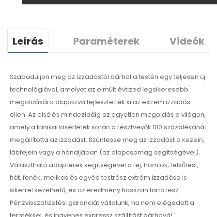
Leírás
Paraméterek
Videók
Szabaduljon meg az izzadástól bárhol a testén egy teljesen új
technológiával, amelyet az elmúlt évtized legsikeresebb
megoldására alapozva fejlesztettek ki az extrém izzadás
ellen. Az első és mindezidáig az egyetlen megoldás a világon,
amely a klinikai kísérletek során a résztvevők 100 százalékánál
megállította az izzadást. Szüntesse meg az izzadást a kezein,
lábfejein vagy a hónaljában (az alapcsomag segítségével).
Választható adapterek segítségével a fej, homlok, felsőtest,
hát, fenék, mellkas és egyéb testrész extrém izzadása is
sikerrel kezelhető, és az eredmény hosszan tartó lesz.
Pénzvisszafizetési garanciát vállalunk, ha nem elégedett a
termékkel, és ingyenes expressz szállítást bárhová!