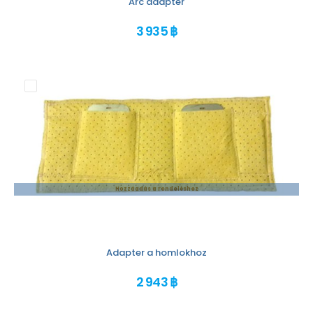
Arc adapter
3 935 ฿
Hozzáadás a rendeléshez
Adapter a homlokhoz
2 943 ฿