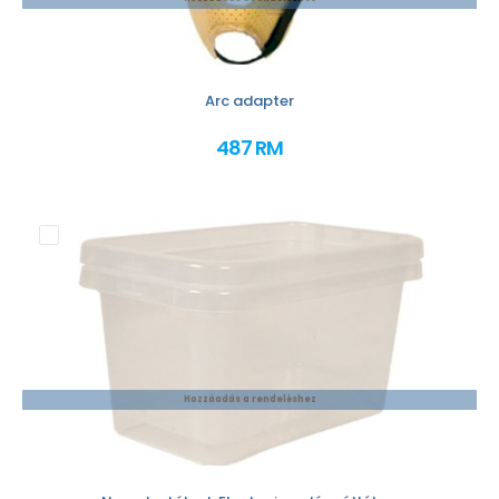
Arc adapter
487 RM
Hozzáadás a rendeléshez