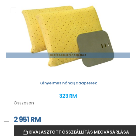
Hozzáadás a rendeléshez
Kényelmes hónalj adapterek
323 RM
Összesen
2 951
RM
KIVÁLASZTOTT ÖSSZEÁLLÍTÁS MEGVÁSÁRLÁSA