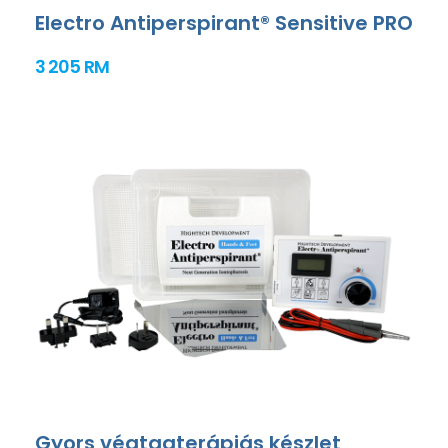
Electro Antiperspirant® Sensitive PRO
3 205 RM
Gyors végtagterápiás készlet