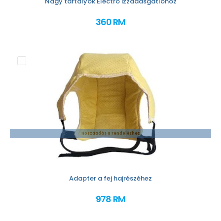
Nagy tartályok Electro izzadásgátlóhoz
360 RM
Hozzáadás a rendeléshez
Adapter a fej hajrészéhez
978 RM