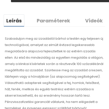
Leírás
Paraméterek
Videók
Szabaduljon meg az izzadástól bárhol a testén egy teljesen új
technológiával, amelyet az elmúlt évtized legsikeresebb
megoldására alapozva fejlesztettek ki az extrém izzadás
ellen. Az első és mindezidáig az egyetlen megoldás a világon,
amely a klinikai kísérletek során a résztvevők 100 százalékánál
megállította az izzadást. Szüntesse meg az izzadást a kezein,
lábfejein vagy a hónaljában (az alapcsomag segítségével).
Választható adapterek segítségével a fej, homlok, felsőtest,
hát, fenék, mellkas és egyéb testrész extrém izzadása is
sikerrel kezelhető, és az eredmény hosszan tartó lesz.
Pénzvisszafizetési garanciát vállalunk, ha nem elégedett a
termékkel, és ingyenes expressz szállítást bárhová!