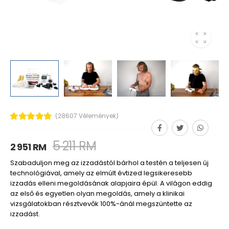
(28607 Vélemények)
5 211 RM
2 951 RM
Szabaduljon meg az izzadástól bárhol a testén a teljesen új
technológiával, amely az elmúlt évtized legsikeresebb
izzadás elleni megoldásának alapjaira épül. A világon eddig
az első és egyetlen olyan megoldás, amely a klinikai
vizsgálatokban résztvevők 100%-ánál megszüntette az
izzadást.