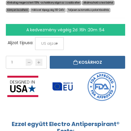
Klinikailag megerősített 100% -os hatékonyságot az izzadás ellen
Alkalmazható a test bárhol
Könnyen kezelhető
Hálózati tápegység 100-240V
Teljesen automatikus polaritásváltás
A kedvezmény végéig
2d :16h :20m :54
Aljzat típusa:
KOSÁRHOZ
Ezzel együtt Electro Antiperspirant®
Forte: