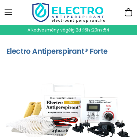
electroantiperspirant.hu
A kedvezmény végéig
2d :16h :20m :54
Electro Antiperspirant® Forte